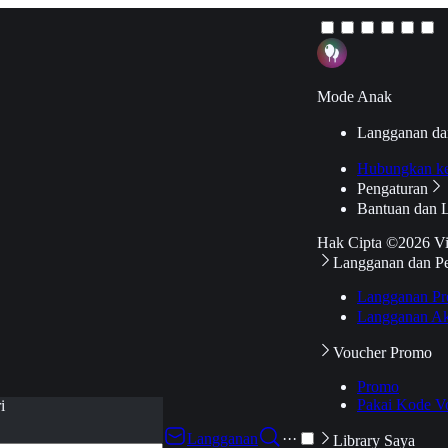
Mode Anak
Langganan da
Hubungkan k
Pengaturan
Bantuan dan 
Hak Cipta ©2026 V
Langganan dan P
Langganan Pr
Langganan Ak
Voucher Promo
Promo
Pakai Kode V
i
Langganan
···
Library Saya