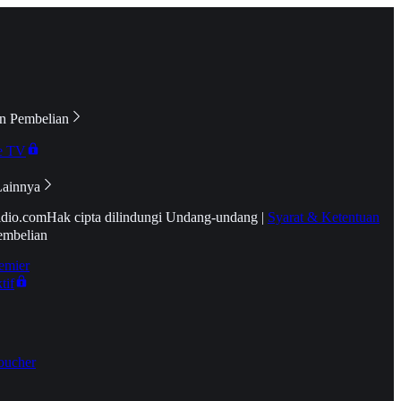
n Pembelian
e TV
Lainnya
idio.com
Hak cipta dilindungi Undang-undang
|
Syarat & Ketentuan
embelian
emier
tif
oucher