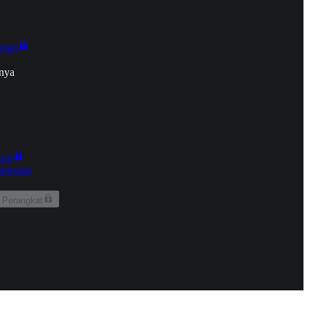
onan
nya
kun
aringan
 Perangkat