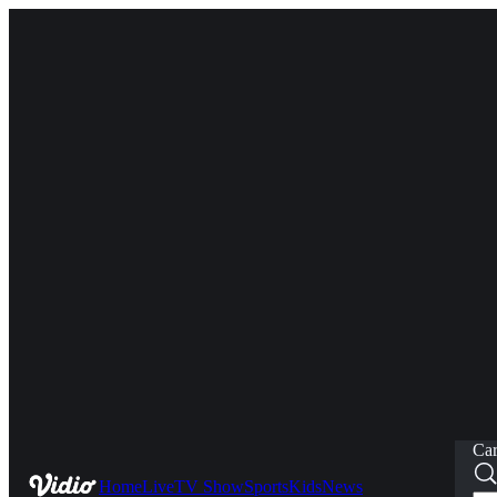
Car
Home
Live
TV Show
Sports
Kids
News