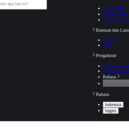
Daftarku
Mengikuti
Riwayat Tont
Bantuan dan Lain
Bantuan
Blog
Pengaturan
Pengaturan A
Pemeriksaan J
Bahasa
Keluar Semua
Bahasa
Indonesia
Inggris