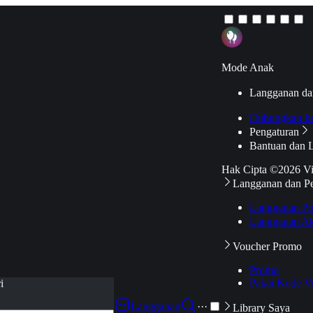
Mode Anak
Langganan da
Hubungkan k
Pengaturan
Bantuan dan 
Hak Cipta ©2026 V
Langganan dan P
Langganan Pr
Langganan Ak
Voucher Promo
Promo
Pakai Kode V
i
Langganan
···
Library Saya