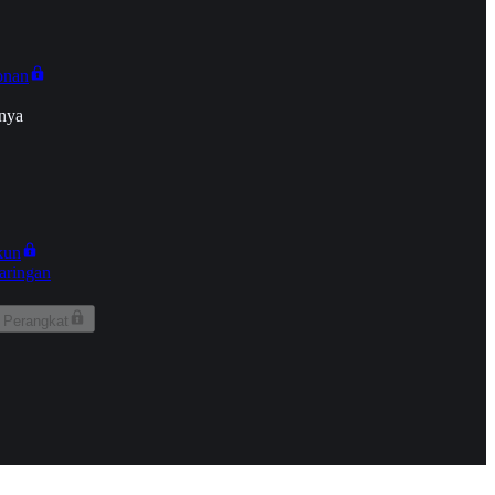
onan
nya
kun
aringan
 Perangkat