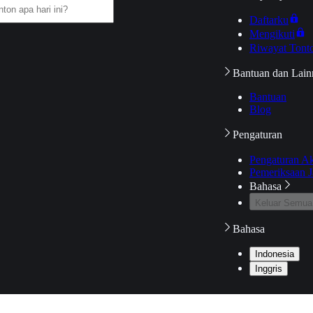
Daftarku
Mengikuti
Riwayat Tont
Bantuan dan Lain
Bantuan
Blog
Pengaturan
Pengaturan A
Pemeriksaan J
Bahasa
Keluar Semua
Bahasa
Indonesia
Inggris