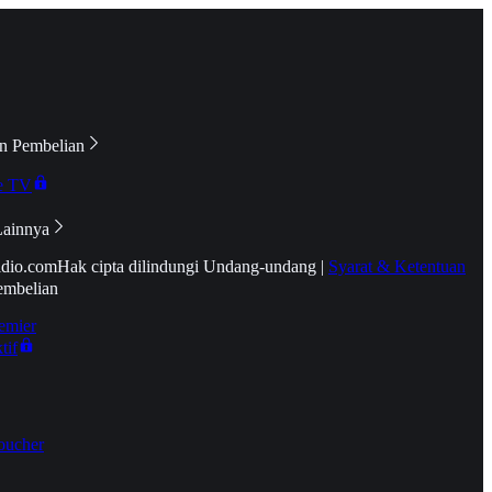
n Pembelian
e TV
Lainnya
idio.com
Hak cipta dilindungi Undang-undang
|
Syarat & Ketentuan
embelian
emier
tif
oucher