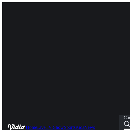
Car
Home
Live
TV Show
Sports
Kids
News