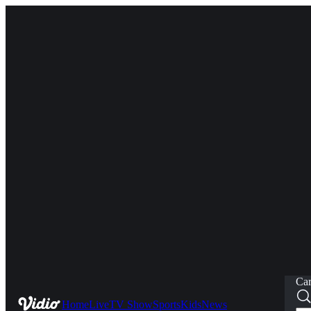
Car
Home
Live
TV Show
Sports
Kids
News