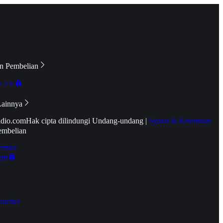
n Pembelian
e TV
Lainnya
idio.com
Hak cipta dilindungi Undang-undang
|
Syarat & Ketentuan
embelian
emier
tif
oucher