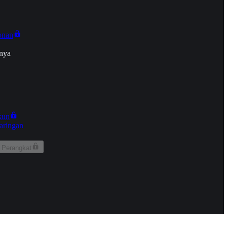
onan
nya
kun
aringan
 Perangkat