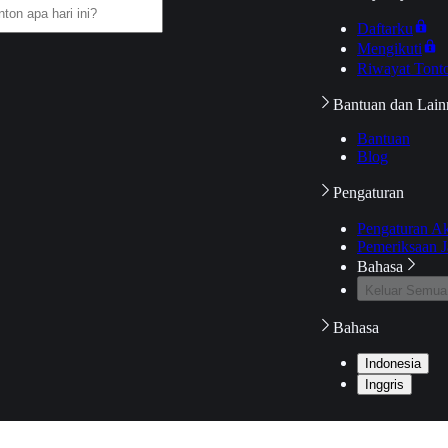
Daftarku
Mengikuti
Riwayat Tont
Bantuan dan Lain
Bantuan
Blog
Pengaturan
Pengaturan A
Pemeriksaan J
Bahasa
Keluar Semua
Bahasa
Indonesia
Inggris