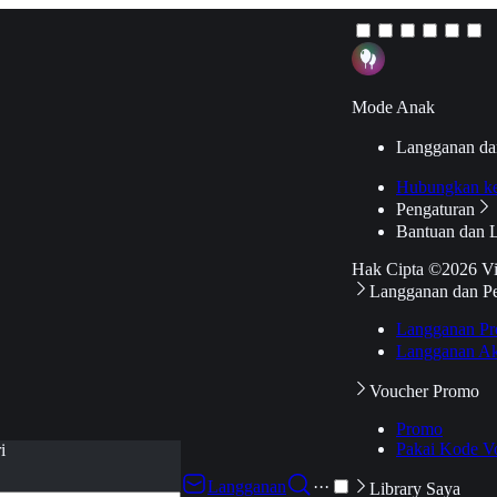
Mode Anak
Langganan da
Hubungkan k
Pengaturan
Bantuan dan 
Hak Cipta ©2026 V
Langganan dan P
Langganan Pr
Langganan Ak
Voucher Promo
Promo
Pakai Kode V
i
Langganan
···
Library Saya