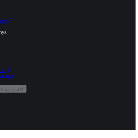
onan
nya
kun
aringan
 Perangkat