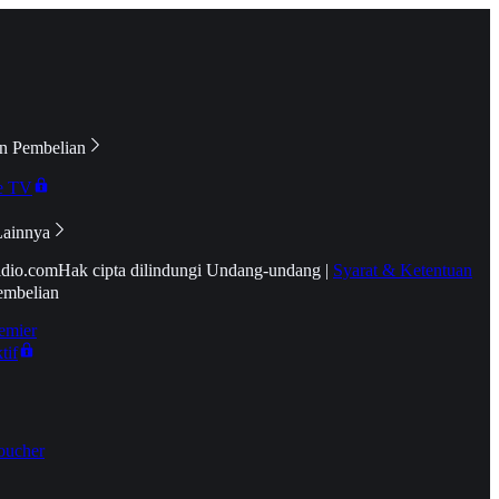
n Pembelian
e TV
Lainnya
idio.com
Hak cipta dilindungi Undang-undang
|
Syarat & Ketentuan
embelian
emier
tif
oucher