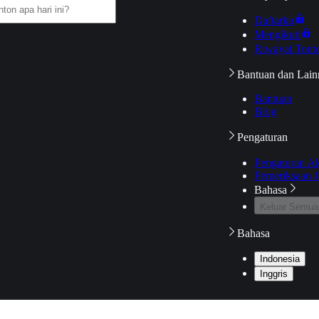
Daftarku
Mengikuti
Riwayat Tont
Bantuan dan Lain
Bantuan
Blog
Pengaturan
Pengaturan A
Pemeriksaan J
Bahasa
Keluar Semua
Bahasa
Indonesia
Inggris