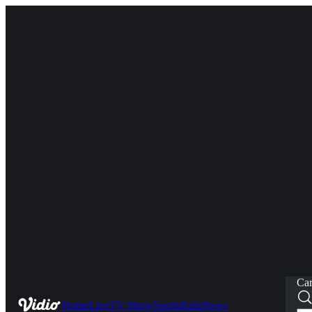
Car
Home
Live
TV Show
Sports
Kids
News