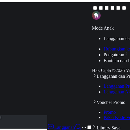
Mode Anak
Langganan da
Hubungkan k
Pengaturan
Bantuan dan 
Hak Cipta ©2026 V
Langganan dan P
Langganan Pr
Langganan Ak
Voucher Promo
Promo
Pakai Kode V
i
Langganan
···
Library Saya