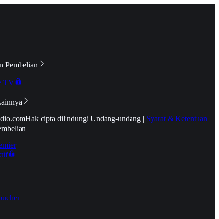
n Pembelian
e TV
Lainnya
idio.com
Hak cipta dilindungi Undang-undang
|
Syarat & Ketentuan
embelian
emier
tif
oucher