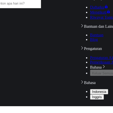
Daftarku
Mengikuti
Riwayat Tont
Bantuan dan Lain
Bantuan
Blog
Pengaturan
Pengaturan A
Pemeriksaan J
Bahasa
Keluar Semua
Bahasa
Indonesia
Inggris