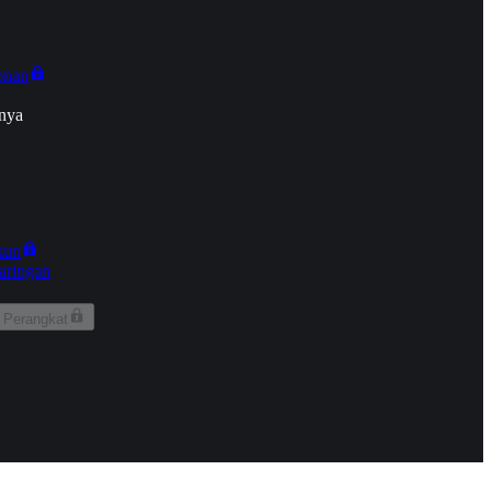
onan
nya
kun
aringan
 Perangkat