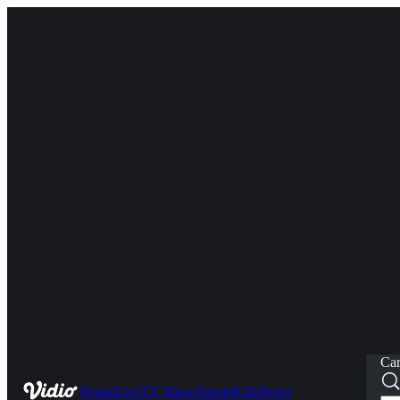
Car
Home
Live
TV Show
Sports
Kids
News