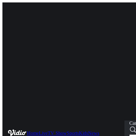
Car
Home
Live
TV Show
Sports
Kids
News