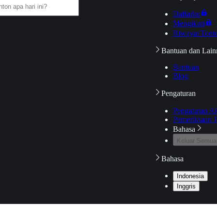
Daftarku
Mengikuti
Riwayat Tont
Bantuan dan Lain
Bantuan
Blog
Pengaturan
Pengaturan A
Pemeriksaan J
Bahasa
Keluar Semua
Bahasa
Indonesia
Inggris