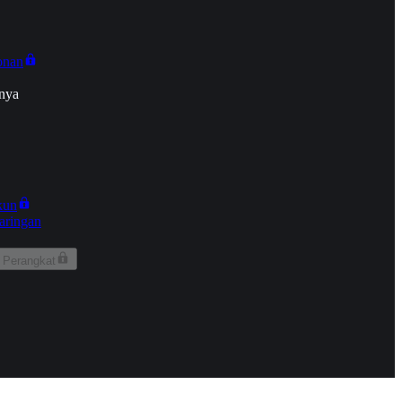
onan
nya
kun
aringan
 Perangkat