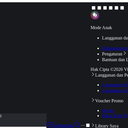
Mode Anak
Langganan da
Hubungkan k
Pengaturan
Bantuan dan 
Hak Cipta ©2026 V
Langganan dan P
Langganan Pr
Langganan Ak
Voucher Promo
Promo
Pakai Kode V
i
Langganan
···
Library Saya