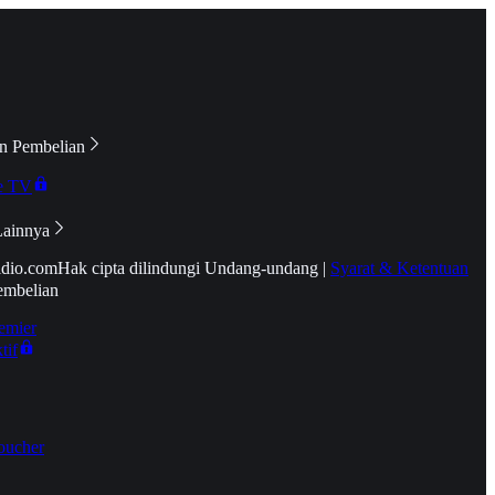
n Pembelian
e TV
Lainnya
idio.com
Hak cipta dilindungi Undang-undang
|
Syarat & Ketentuan
embelian
emier
tif
oucher