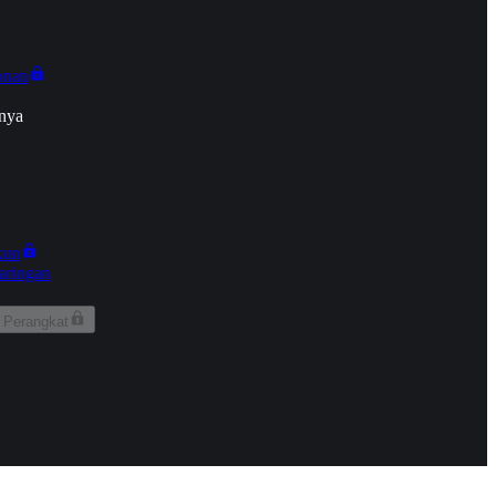
onan
nya
kun
aringan
 Perangkat