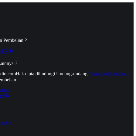
n Pembelian
e TV
Lainnya
idio.com
Hak cipta dilindungi Undang-undang
|
Syarat & Ketentuan
embelian
emier
tif
oucher