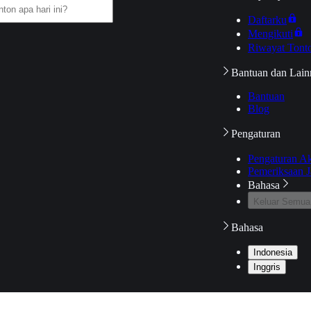
Daftarku
Mengikuti
Riwayat Tont
Bantuan dan Lain
Bantuan
Blog
Pengaturan
Pengaturan A
Pemeriksaan J
Bahasa
Keluar Semua
Bahasa
Indonesia
Inggris