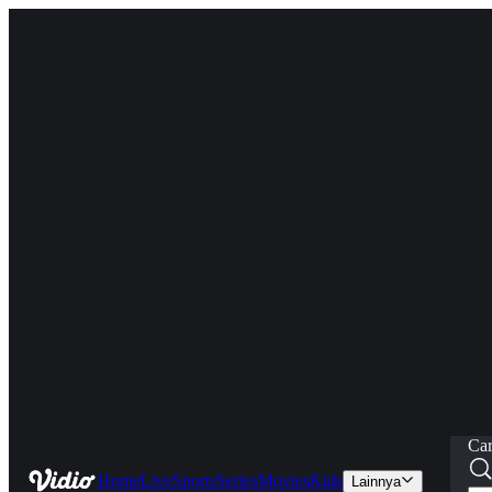
Car
Home
Live
Sports
Series
Movies
Kids
Lainnya