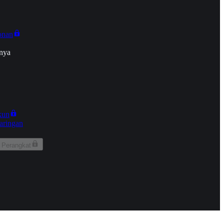
onan
nya
kun
aringan
 Perangkat