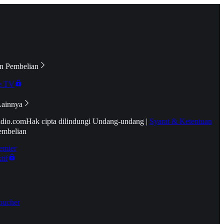
n Pembelian
e TV
Lainnya
idio.com
Hak cipta dilindungi Undang-undang
|
Syarat & Ketentuan
embelian
emier
tif
oucher