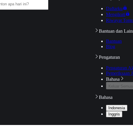
Daftarku
Mengikuti
Riwayat Tont
Bantuan dan Lain
Bantuan
Blog
Pengaturan
Pengaturan A
Pemeriksaan J
Bahasa
Keluar Semua
Bahasa
Indonesia
Inggris