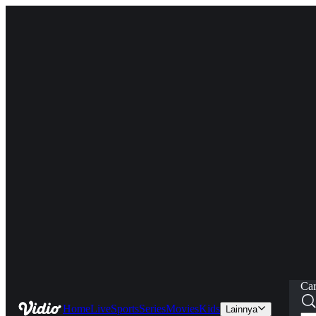
Car
Home
Live
Sports
Series
Movies
Kids
Lainnya