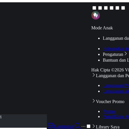
Mode Anak
Langganan da
Hubungkan k
Pengaturan
Bantuan dan 
Hak Cipta ©2026 V
Langganan dan P
Langganan Pr
Langganan Ak
Voucher Promo
Promo
Pakai Kode V
i
Langganan
···
Library Saya