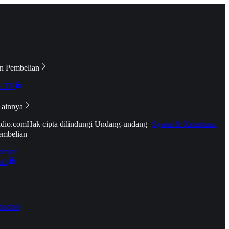
n Pembelian
e TV
Lainnya
idio.com
Hak cipta dilindungi Undang-undang
|
Syarat & Ketentuan
embelian
emier
tif
oucher