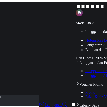
Mode Anak
Langganan da
Hubungkan k
Pengaturan
Bantuan dan 
Hak Cipta ©2026 V
Langganan dan P
Langganan Pr
Langganan Ak
Voucher Promo
Promo
Pakai Kode V
i
Langganan
···
Library Saya