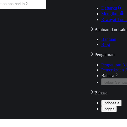
Daftarku
Mengikuti
Riwayat Tont
Bantuan dan Lain
Bantuan
Blog
Pengaturan
Pengaturan A
Pemeriksaan J
Bahasa
Keluar Semua
Bahasa
Indonesia
Inggris