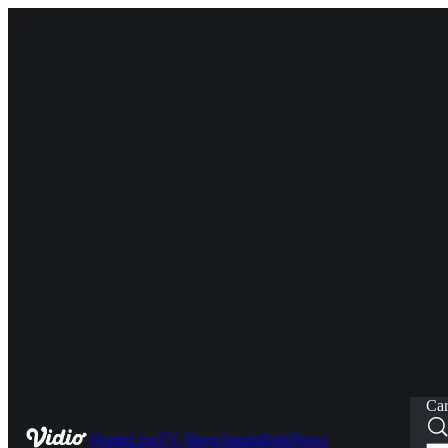
Car
Home
Live
TV Show
Sports
Kids
News