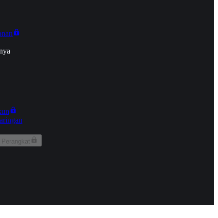
onan
nya
kun
aringan
 Perangkat