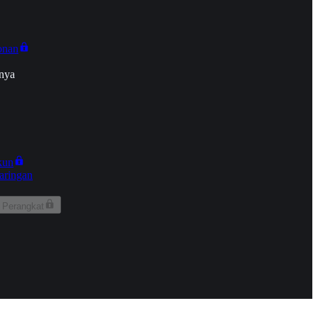
onan
nya
kun
aringan
 Perangkat