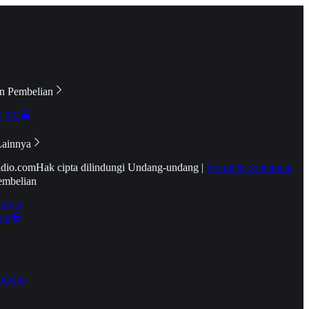
n Pembelian
e TV
Lainnya
idio.com
Hak cipta dilindungi Undang-undang
|
Syarat & Ketentuan
embelian
emier
tif
oucher