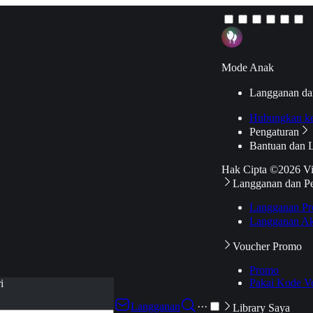
Mode Anak
Langganan da
Hubungkan k
Pengaturan
Bantuan dan 
Hak Cipta ©2026 V
Langganan dan P
Langganan Pr
Langganan Ak
Voucher Promo
Promo
Pakai Kode V
i
Langganan
···
Library Saya