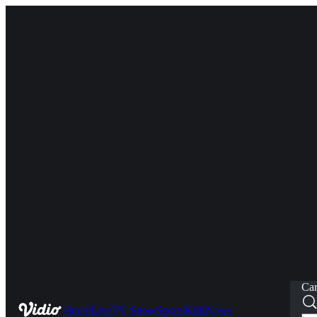
Car
Home
Live
TV Show
Sports
Kids
News