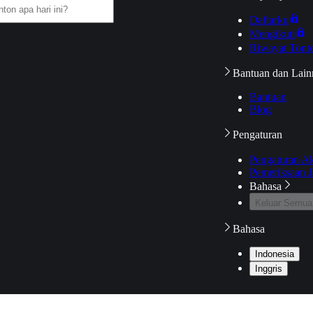
Daftarku
Mengikuti
Riwayat Tont
Bantuan dan Lain
Bantuan
Blog
Pengaturan
Pengaturan A
Pemeriksaan J
Bahasa
Keluar Semua
Bahasa
Indonesia
Inggris