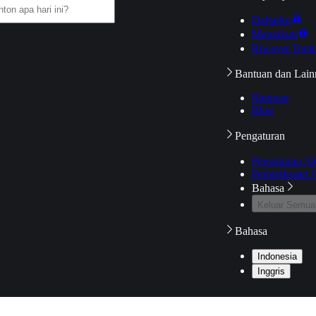
Daftarku
Mengikuti
Riwayat Tont
Bantuan dan Lain
Bantuan
Blog
Pengaturan
Pengaturan A
Pemeriksaan J
Bahasa
Keluar Semua
Bahasa
Indonesia
Inggris