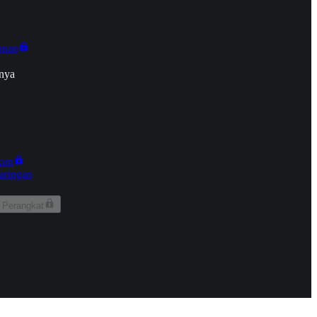
onan
nya
kun
aringan
 Perangkat