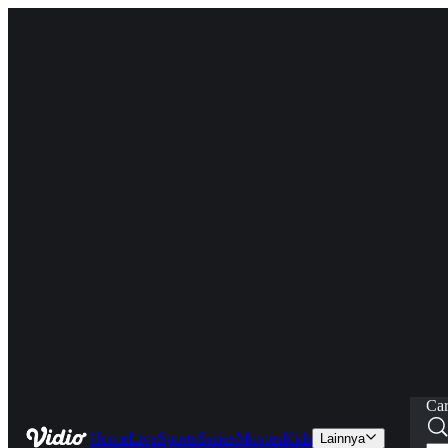
Car
Home
Live
Sports
Series
Movies
Kids
Lainnya