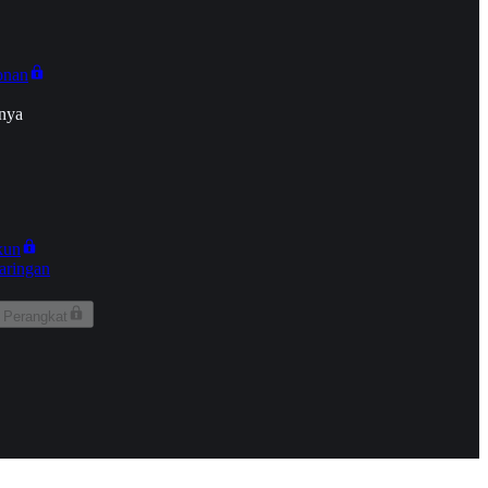
onan
nya
kun
aringan
 Perangkat