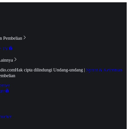
n Pembelian
e TV
Lainnya
idio.com
Hak cipta dilindungi Undang-undang
|
Syarat & Ketentuan
embelian
emier
tif
oucher