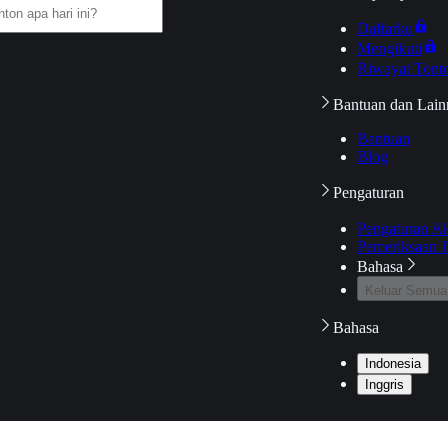
Daftarku
Mengikuti
Riwayat Tont
Bantuan dan Lain
Bantuan
Blog
Pengaturan
Pengaturan A
Pemeriksaan J
Bahasa
Keluar Semua
Bahasa
Indonesia
Inggris