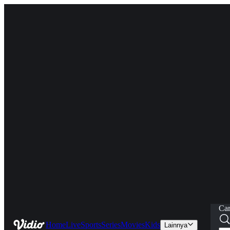
Car
Home
Live
Sports
Series
Movies
Kids
Lainnya