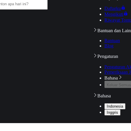
Daftarku
Mengikuti
Riwayat Tont
Bantuan dan Lain
Bantuan
Blog
Pengaturan
Pengaturan A
Pemeriksaan J
Bahasa
Keluar Semua
Bahasa
Indonesia
Inggris