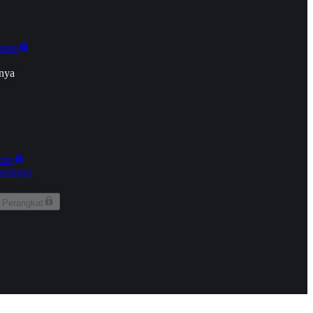
onan
nya
kun
aringan
 Perangkat