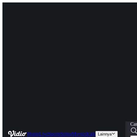
Car
Home
Live
Sports
Series
Movies
Kids
Lainnya