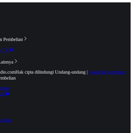
n Pembelian
e TV
Lainnya
idio.com
Hak cipta dilindungi Undang-undang
|
Syarat & Ketentuan
embelian
emier
tif
oucher