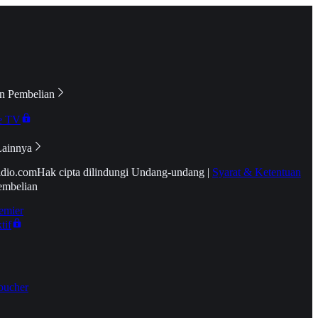
n Pembelian
e TV
Lainnya
idio.com
Hak cipta dilindungi Undang-undang
|
Syarat & Ketentuan
embelian
emier
tif
oucher