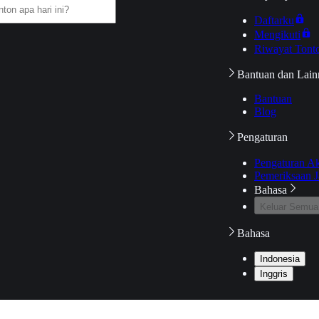
Daftarku
Mengikuti
Riwayat Tont
Bantuan dan Lain
Bantuan
Blog
Pengaturan
Pengaturan A
Pemeriksaan J
Bahasa
Keluar Semua
Bahasa
Indonesia
Inggris