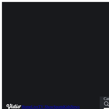
Car
Home
Live
TV Show
Sports
Kids
News