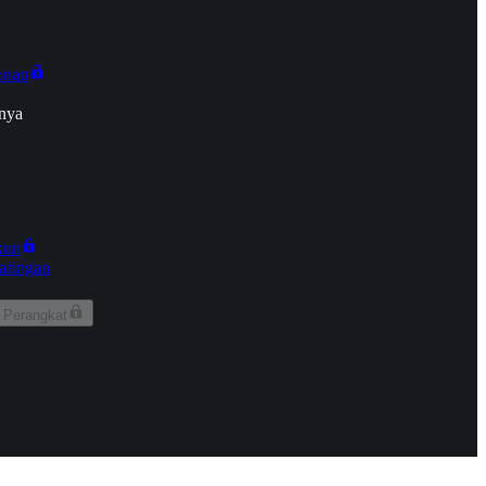
onan
nya
kun
aringan
 Perangkat