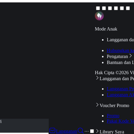
Mode Anak
Langganan da
Hubungkan k
Pengaturan
Bantuan dan 
Hak Cipta ©2026 V
Langganan dan P
Langganan Pr
Langganan Ak
Voucher Promo
Promo
Pakai Kode V
i
Langganan
···
Library Saya