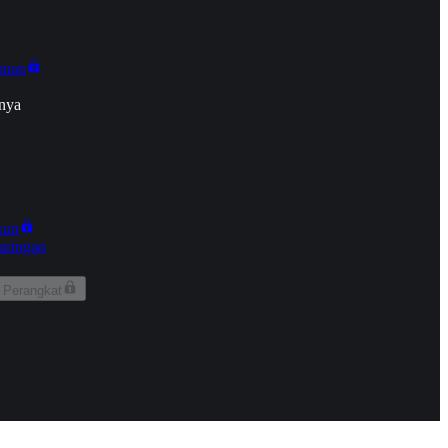
onan
nya
kun
aringan
 Perangkat