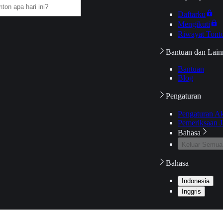
Daftarku
Mengikuti
Riwayat Tont
Bantuan dan Lain
Bantuan
Blog
Pengaturan
Pengaturan A
Pemeriksaan J
Bahasa
Keluar Semua
Bahasa
Indonesia
Inggris