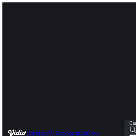
Car
Home
Live
TV Show
Sports
Kids
News