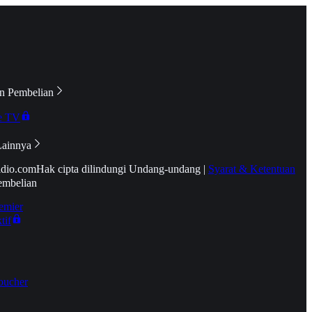
n Pembelian
e TV
Lainnya
idio.com
Hak cipta dilindungi Undang-undang
|
Syarat & Ketentuan
embelian
emier
tif
oucher