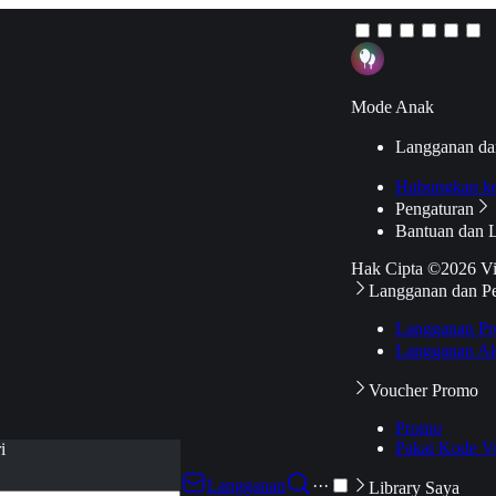
Mode Anak
Langganan da
Hubungkan k
Pengaturan
Bantuan dan 
Hak Cipta ©2026 V
Langganan dan P
Langganan Pr
Langganan Ak
Voucher Promo
Promo
Pakai Kode V
i
Langganan
···
Library Saya