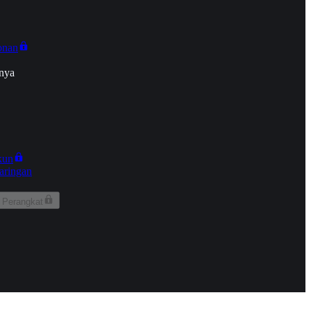
onan
nya
kun
aringan
 Perangkat