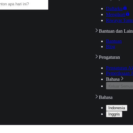
Daftarku
Mengikuti
Riwayat Tont
Bantuan dan Lain
Bantuan
Blog
Pengaturan
Pengaturan A
Pemeriksaan J
Bahasa
Keluar Semua
Bahasa
Indonesia
Inggris