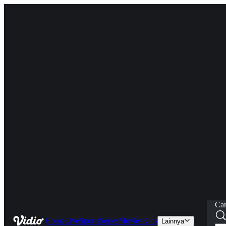
Car
Home
Live
Sports
Series
Movies
Kids
Lainnya