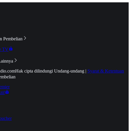
n Pembelian
e TV
Lainnya
idio.com
Hak cipta dilindungi Undang-undang
|
Syarat & Ketentuan
embelian
emier
tif
oucher