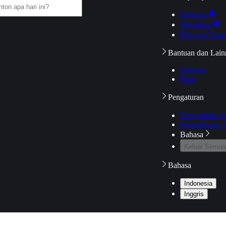
Daftarku
Mengikuti
Riwayat Tont
Bantuan dan Lain
Bantuan
Blog
Pengaturan
Pengaturan A
Pemeriksaan J
Bahasa
Keluar Semua
Bahasa
Indonesia
Inggris