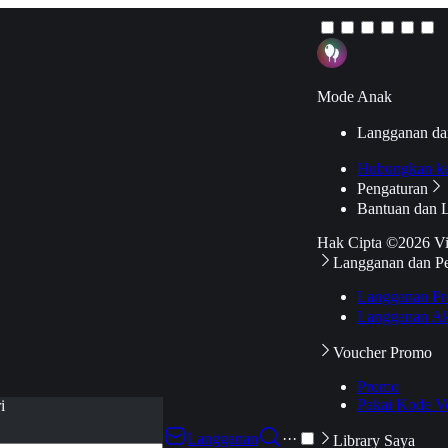
Mode Anak
Langganan da
Hubungkan k
Pengaturan
Bantuan dan 
Hak Cipta ©2026 V
Langganan dan P
Langganan Pr
Langganan Ak
Voucher Promo
Promo
Pakai Kode V
i
Langganan
···
Library Saya