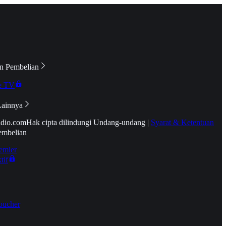
n Pembelian
e TV
Lainnya
idio.com
Hak cipta dilindungi Undang-undang
|
Syarat & Ketentuan
embelian
emier
tif
oucher