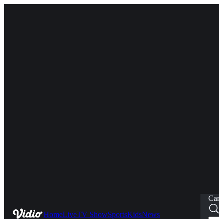
Car
Home
Live
TV Show
Sports
Kids
News