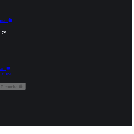
onan
nya
kun
aringan
 Perangkat