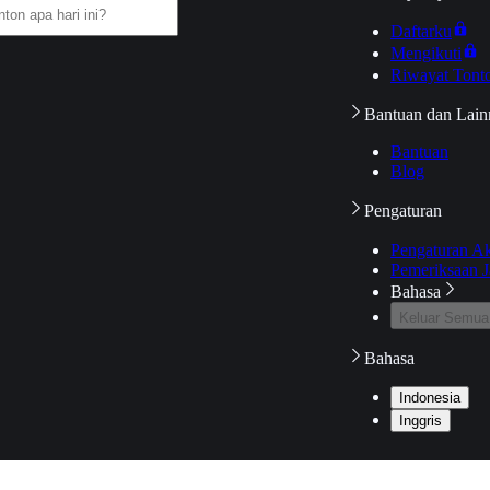
Daftarku
Mengikuti
Riwayat Tont
Bantuan dan Lain
Bantuan
Blog
Pengaturan
Pengaturan A
Pemeriksaan J
Bahasa
Keluar Semua
Bahasa
Indonesia
Inggris