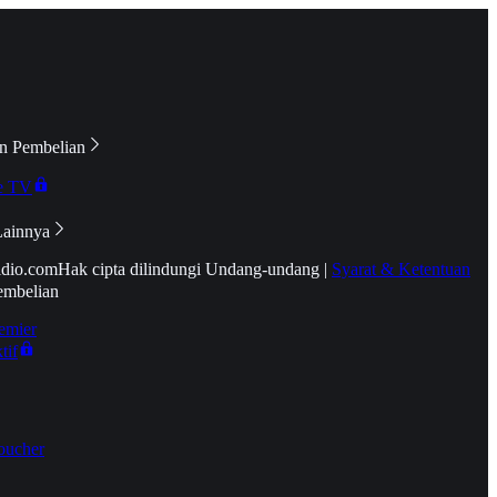
n Pembelian
e TV
Lainnya
idio.com
Hak cipta dilindungi Undang-undang
|
Syarat & Ketentuan
embelian
emier
tif
oucher