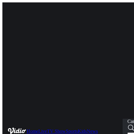
Car
Home
Live
TV Show
Sports
Kids
News