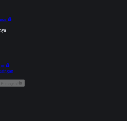
onan
nya
kun
aringan
 Perangkat