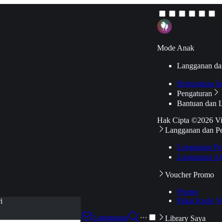
Mode Anak
Langganan da
Hubungkan k
Pengaturan
Bantuan dan 
Hak Cipta ©2026 V
Langganan dan P
Langganan Pr
Langganan Ak
Voucher Promo
Promo
Pakai Kode V
i
Langganan
···
Library Saya