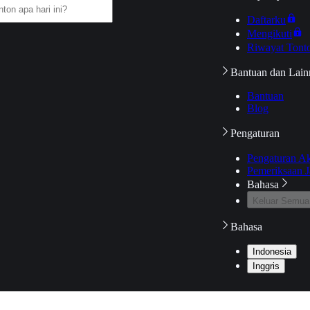
Daftarku
Mengikuti
Riwayat Tont
Bantuan dan Lain
Bantuan
Blog
Pengaturan
Pengaturan A
Pemeriksaan J
Bahasa
Keluar Semua
Bahasa
Indonesia
Inggris