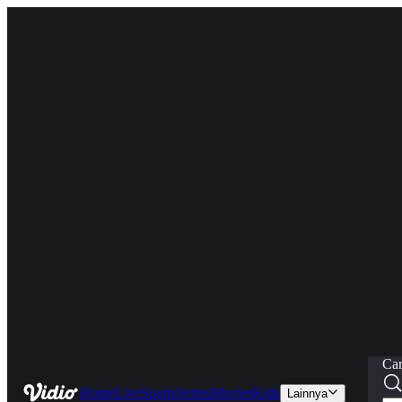
Car
Home
Live
Sports
Series
Movies
Kids
Lainnya