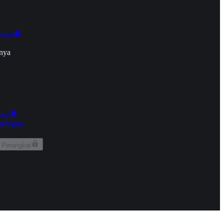
onan
nya
kun
aringan
 Perangkat