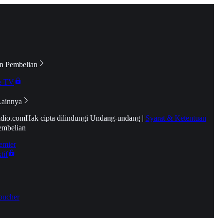
n Pembelian
e TV
Lainnya
idio.com
Hak cipta dilindungi Undang-undang
|
Syarat & Ketentuan
embelian
emier
tif
oucher