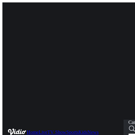
Car
Home
Live
TV Show
Sports
Kids
News