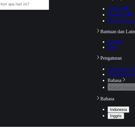
Daftarku
Mengikuti
Riwayat Tont
Bantuan dan Lain
Bantuan
Blog
Pengaturan
Pengaturan A
Pemeriksaan J
Bahasa
Keluar Semua
Bahasa
Indonesia
Inggris