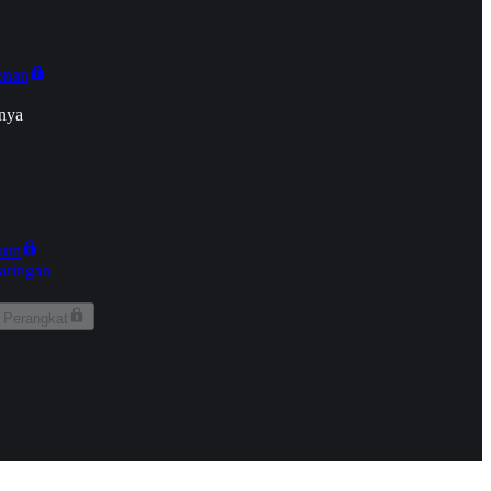
onan
nya
kun
aringan
 Perangkat