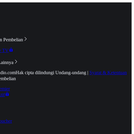
n Pembelian
e TV
Lainnya
idio.com
Hak cipta dilindungi Undang-undang
|
Syarat & Ketentuan
embelian
emier
tif
oucher