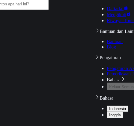
Daftarku
Mengikuti
Riwayat Tont
Bantuan dan Lain
Bantuan
Blog
Pengaturan
Pengaturan A
Pemeriksaan J
Bahasa
Keluar Semua
Bahasa
Indonesia
Inggris