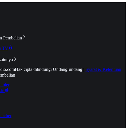
n Pembelian
e TV
Lainnya
idio.com
Hak cipta dilindungi Undang-undang
|
Syarat & Ketentuan
embelian
emier
tif
oucher