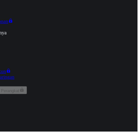
onan
nya
kun
aringan
 Perangkat