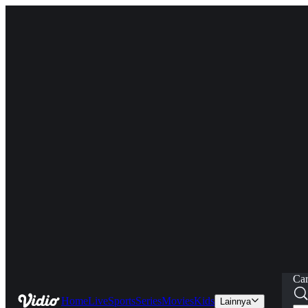
Car
Home
Live
Sports
Series
Movies
Kids
Lainnya