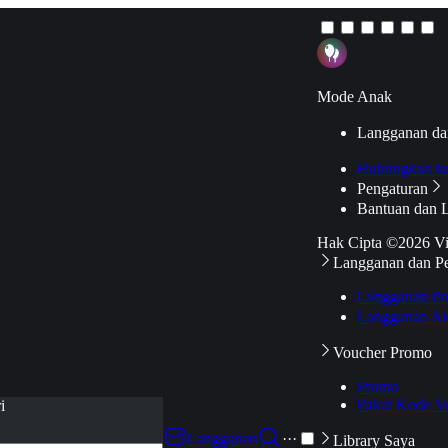
Mode Anak
Langganan da
Hubungkan k
Pengaturan
Bantuan dan 
Hak Cipta ©2026 V
Langganan dan P
Langganan Pr
Langganan Ak
Voucher Promo
Promo
Pakai Kode V
i
Langganan
···
Library Saya