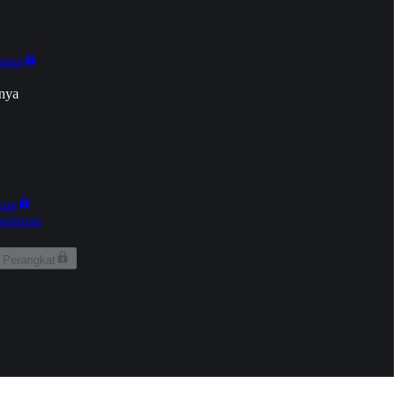
onan
nya
kun
aringan
 Perangkat