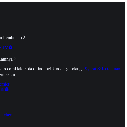
n Pembelian
e TV
Lainnya
idio.com
Hak cipta dilindungi Undang-undang
|
Syarat & Ketentuan
embelian
emier
tif
oucher