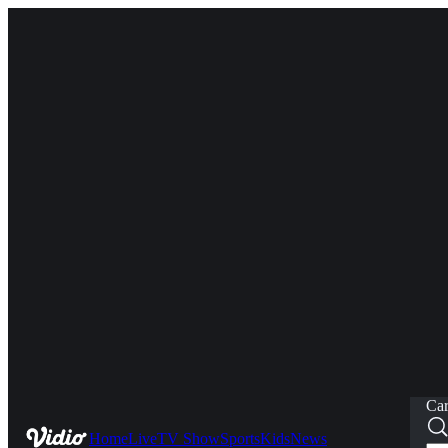
Car
Home
Live
TV Show
Sports
Kids
News