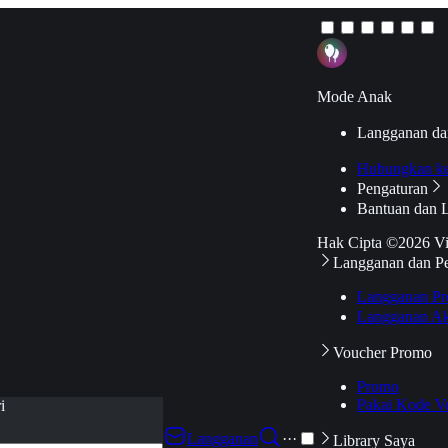
Mode Anak
Langganan da
Hubungkan k
Pengaturan
Bantuan dan 
Hak Cipta ©2026 V
Langganan dan P
Langganan Pr
Langganan Ak
Voucher Promo
Promo
Pakai Kode V
i
Langganan
···
Library Saya