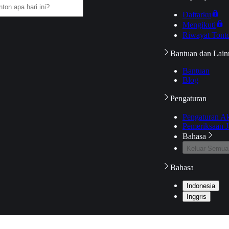
Daftarku
Mengikuti
Riwayat Tont
Bantuan dan Lain
Bantuan
Blog
Pengaturan
Pengaturan A
Pemeriksaan J
Bahasa
Keluar Semua
Bahasa
Indonesia
Inggris