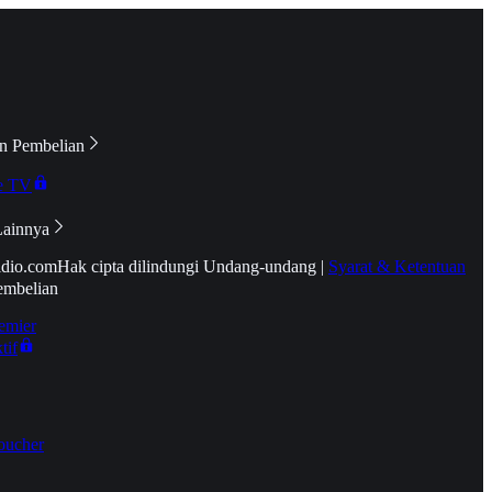
n Pembelian
e TV
Lainnya
idio.com
Hak cipta dilindungi Undang-undang
|
Syarat & Ketentuan
embelian
emier
tif
oucher