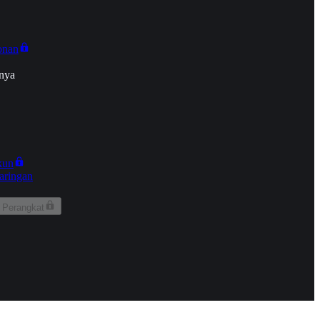
onan
nya
kun
aringan
 Perangkat