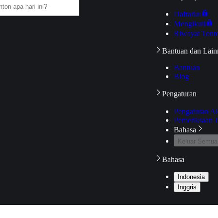
Daftarku
Mengikuti
Riwayat Tont
Bantuan dan Lain
Bantuan
Blog
Pengaturan
Pengaturan A
Pemeriksaan J
Bahasa
Keluar Semua
Bahasa
Indonesia
Inggris