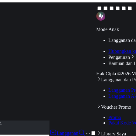
Mode Anak
Langganan da
Hubungkan k
Pengaturan
Bantuan dan 
Hak Cipta ©2026 V
Langganan dan P
Langganan Pr
Langganan Ak
Voucher Promo
Promo
Pakai Kode V
i
Langganan
···
Library Saya