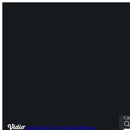
Car
Home
Live
TV Show
Sports
Kids
News