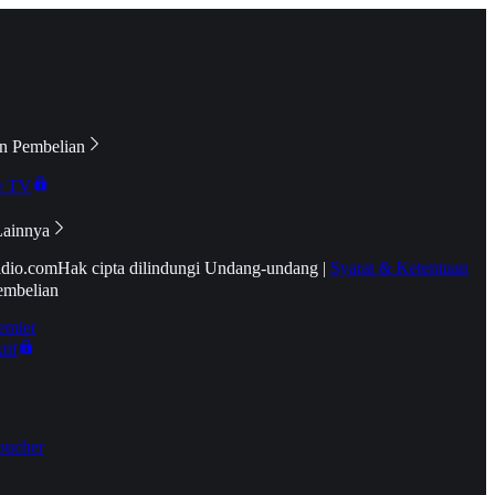
n Pembelian
e TV
Lainnya
idio.com
Hak cipta dilindungi Undang-undang
|
Syarat & Ketentuan
embelian
emier
tif
oucher