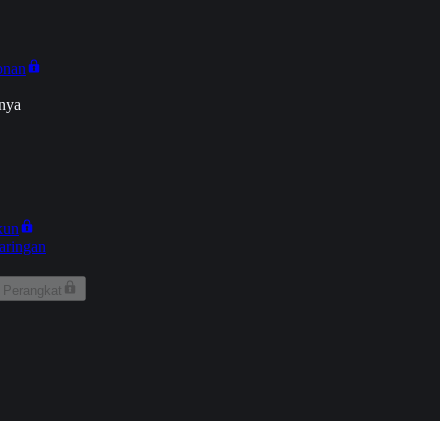
onan
nya
kun
aringan
 Perangkat