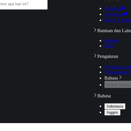
Daftarku
Mengikuti
Riwayat Tont
Bantuan dan Lain
Bantuan
Blog
Pengaturan
Pengaturan A
Pemeriksaan J
Bahasa
Keluar Semua
Bahasa
Indonesia
Inggris