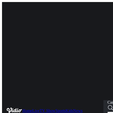
Car
Home
Live
TV Show
Sports
Kids
News