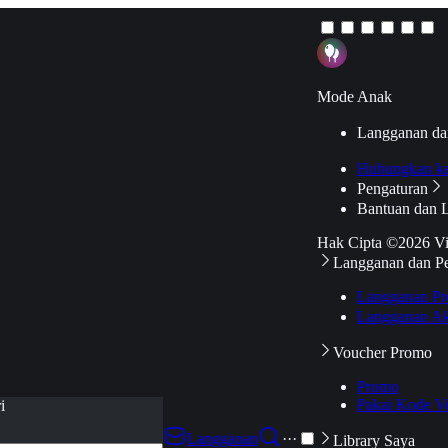
Mode Anak
Langganan da
Hubungkan k
Pengaturan
Bantuan dan 
Hak Cipta ©2026 V
Langganan dan P
Langganan Pr
Langganan Ak
Voucher Promo
Promo
Pakai Kode V
i
Langganan
···
Library Saya