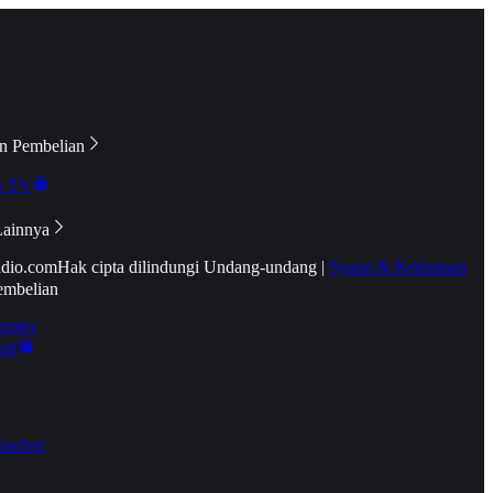
n Pembelian
e TV
Lainnya
idio.com
Hak cipta dilindungi Undang-undang
|
Syarat & Ketentuan
embelian
emier
tif
oucher