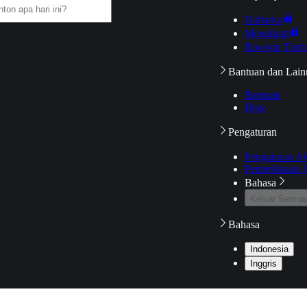
Daftarku
Mengikuti
Riwayat Tont
Bantuan dan Lain
Bantuan
Blog
Pengaturan
Pengaturan A
Pemeriksaan J
Bahasa
Keluar Semua
Bahasa
Indonesia
Inggris