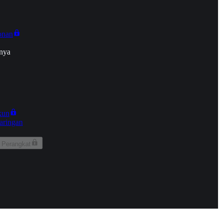
onan
nya
kun
aringan
 Perangkat