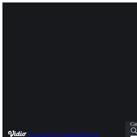
Car
Home
Live
TV Show
Sports
Kids
News