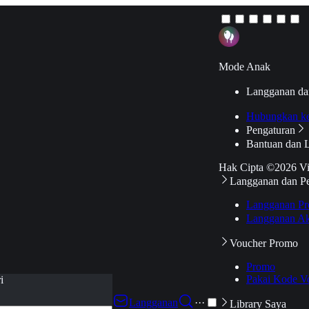
Mode Anak
Langganan da
Hubungkan k
Pengaturan
Bantuan dan 
Hak Cipta ©2026 V
Langganan dan P
Langganan Pr
Langganan Ak
Voucher Promo
Promo
Pakai Kode V
i
Langganan
···
Library Saya