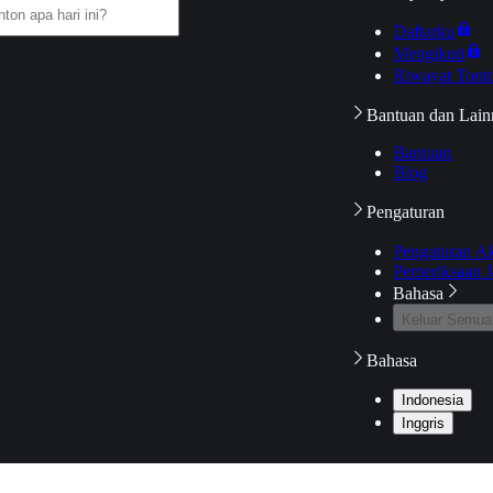
Daftarku
Mengikuti
Riwayat Tont
Bantuan dan Lain
Bantuan
Blog
Pengaturan
Pengaturan A
Pemeriksaan J
Bahasa
Keluar Semua
Bahasa
Indonesia
Inggris