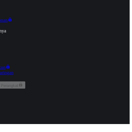
onan
nya
kun
aringan
 Perangkat