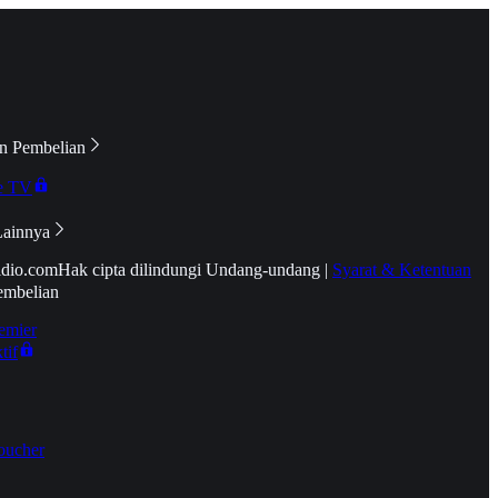
n Pembelian
e TV
Lainnya
idio.com
Hak cipta dilindungi Undang-undang
|
Syarat & Ketentuan
embelian
emier
tif
oucher