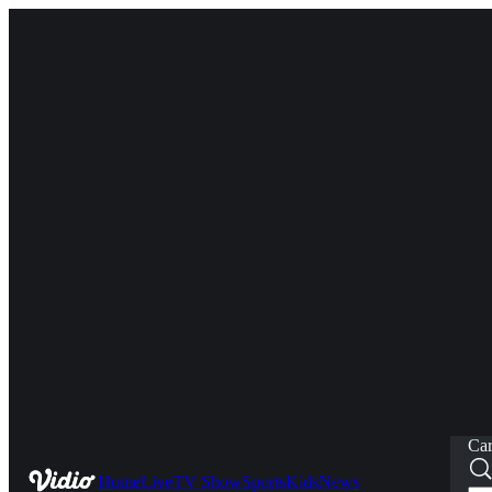
Car
Home
Live
TV Show
Sports
Kids
News