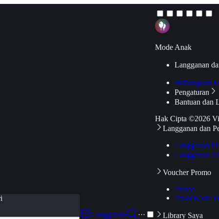
Mode Anak
Langganan da
Hubungkan k
Pengaturan
Bantuan dan 
Hak Cipta ©2026 V
Langganan dan P
Langganan Pr
Langganan Ak
Voucher Promo
Promo
Pakai Kode V
i
Langganan
···
Library Saya