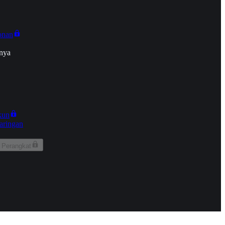
onan
nya
kun
aringan
 Perangkat