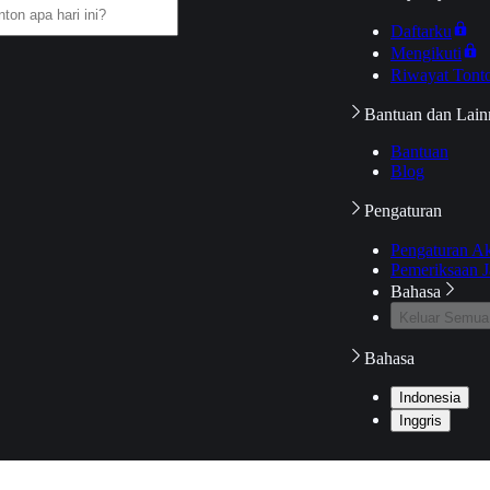
Daftarku
Mengikuti
Riwayat Tont
Bantuan dan Lain
Bantuan
Blog
Pengaturan
Pengaturan A
Pemeriksaan J
Bahasa
Keluar Semua
Bahasa
Indonesia
Inggris