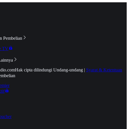
n Pembelian
e TV
Lainnya
idio.com
Hak cipta dilindungi Undang-undang
|
Syarat & Ketentuan
embelian
emier
tif
oucher