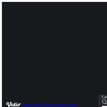
Car
Home
Live
TV Show
Sports
Kids
News