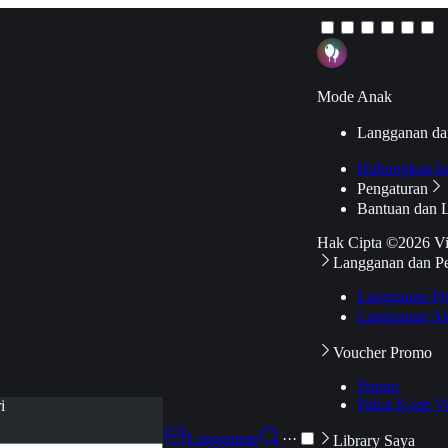
Mode Anak
Langganan da
Hubungkan k
Pengaturan
Bantuan dan 
Hak Cipta ©2026 V
Langganan dan P
Langganan Pr
Langganan Ak
Voucher Promo
Promo
Pakai Kode V
i
Langganan
···
Library Saya