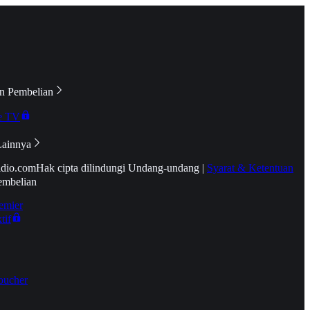
n Pembelian
e TV
Lainnya
idio.com
Hak cipta dilindungi Undang-undang
|
Syarat & Ketentuan
embelian
emier
tif
oucher