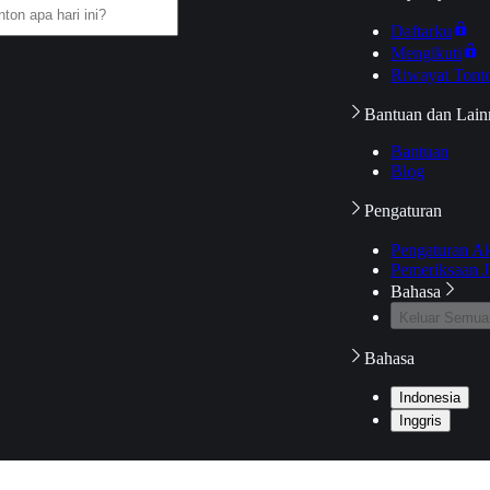
Daftarku
Mengikuti
Riwayat Tont
Bantuan dan Lain
Bantuan
Blog
Pengaturan
Pengaturan A
Pemeriksaan J
Bahasa
Keluar Semua
Bahasa
Indonesia
Inggris