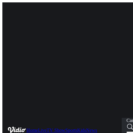
Car
Home
Live
TV Show
Sports
Kids
News