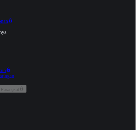
onan
nya
kun
aringan
 Perangkat