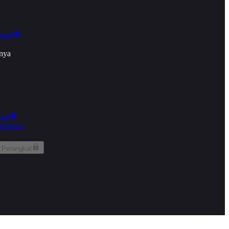
onan
nya
kun
aringan
 Perangkat