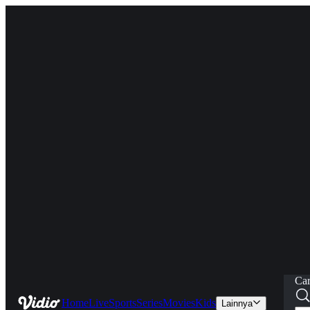
Car
Home
Live
Sports
Series
Movies
Kids
Lainnya