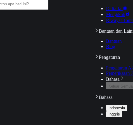
Daftarku
Mengikuti
Riwayat Tont
Bantuan dan Lain
Bantuan
Blog
Pengaturan
Pengaturan A
Pemeriksaan J
Bahasa
Keluar Semua
Bahasa
Indonesia
Inggris