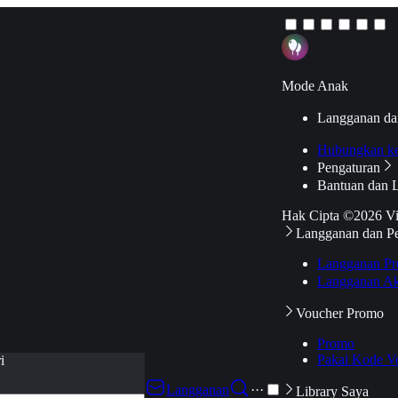
Mode Anak
Langganan da
Hubungkan k
Pengaturan
Bantuan dan 
Hak Cipta ©2026 V
Langganan dan P
Langganan Pr
Langganan Ak
Voucher Promo
Promo
Pakai Kode V
i
Langganan
···
Library Saya