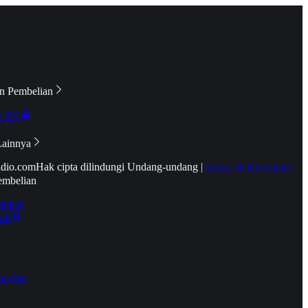
n Pembelian
e TV
Lainnya
idio.com
Hak cipta dilindungi Undang-undang
|
Syarat & Ketentuan
embelian
emier
tif
oucher