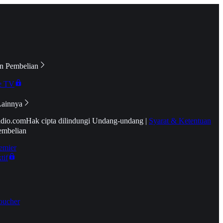
n Pembelian
e TV
Lainnya
idio.com
Hak cipta dilindungi Undang-undang
|
Syarat & Ketentuan
embelian
emier
tif
oucher