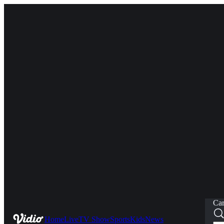
Car
Home
Live
TV Show
Sports
Kids
News