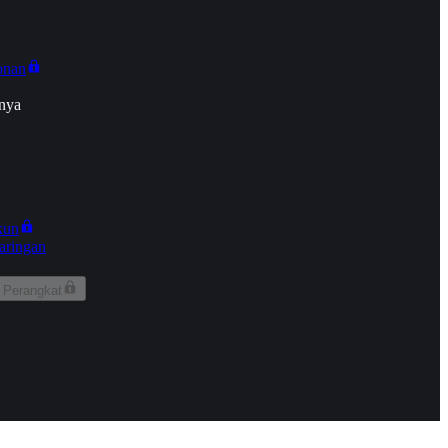
onan
nya
kun
aringan
 Perangkat