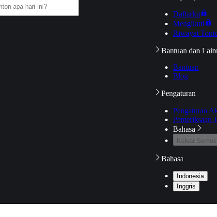
Daftarku
Mengikuti
Riwayat Tont
Bantuan dan Lain
Bantuan
Blog
Pengaturan
Pengaturan A
Pemeriksaan J
Bahasa
Keluar Semua
Bahasa
Indonesia
Inggris