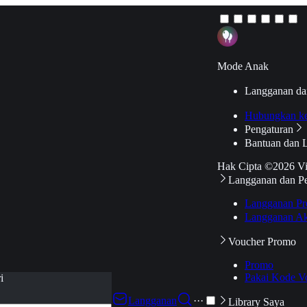
Mode Anak
Langganan da
Hubungkan k
Pengaturan
Bantuan dan 
Hak Cipta ©2026 V
Langganan dan P
Langganan Pr
Langganan Ak
Voucher Promo
Promo
Pakai Kode V
i
Langganan
···
Library Saya