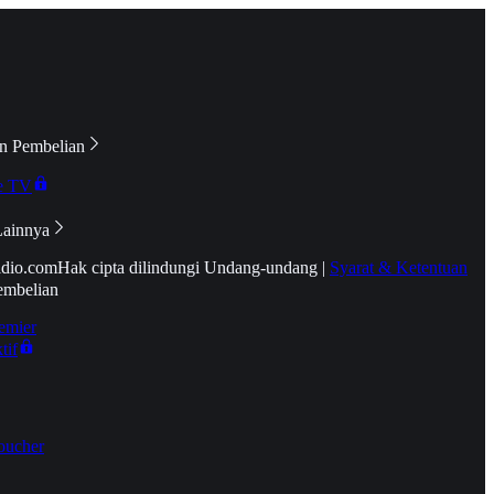
n Pembelian
e TV
Lainnya
idio.com
Hak cipta dilindungi Undang-undang
|
Syarat & Ketentuan
embelian
emier
tif
oucher