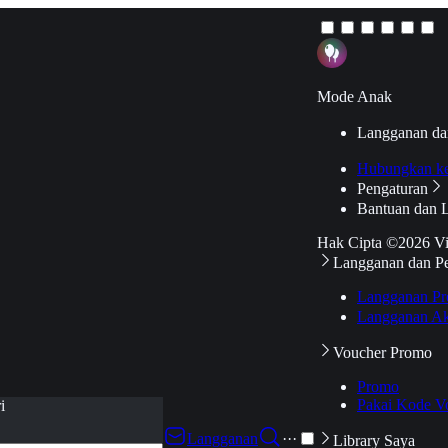
Mode Anak
Langganan da
Hubungkan k
Pengaturan
Bantuan dan 
Hak Cipta ©2026 V
Langganan dan P
Langganan Pr
Langganan Ak
Voucher Promo
Promo
Pakai Kode V
i
Langganan
···
Library Saya