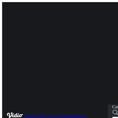
Car
Home
Live
TV Show
Sports
Kids
News