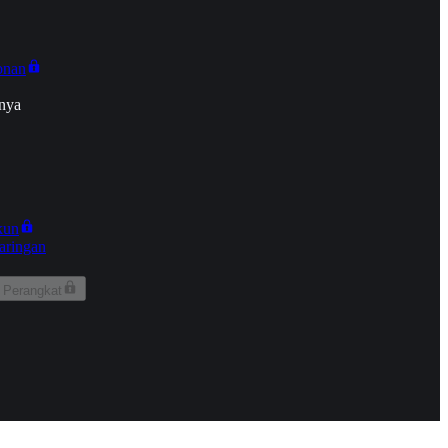
onan
nya
kun
aringan
 Perangkat