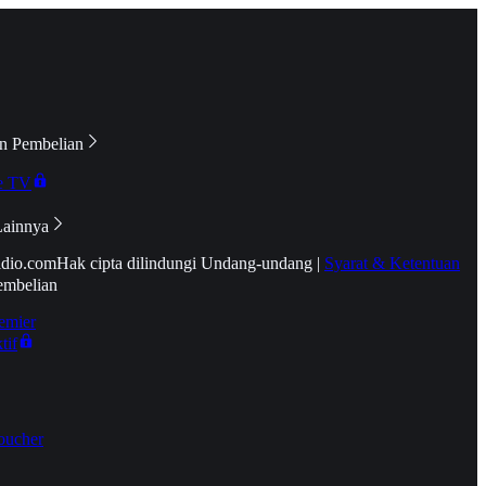
n Pembelian
e TV
Lainnya
idio.com
Hak cipta dilindungi Undang-undang
|
Syarat & Ketentuan
embelian
emier
tif
oucher