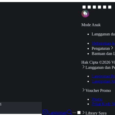
Mode Anak
Langganan da
Hubungkan k
Pengaturan
Bantuan dan 
Hak Cipta ©2026 V
Langganan dan P
Langganan Pr
Langganan Ak
Voucher Promo
Promo
Pakai Kode V
i
Langganan
···
Library Saya