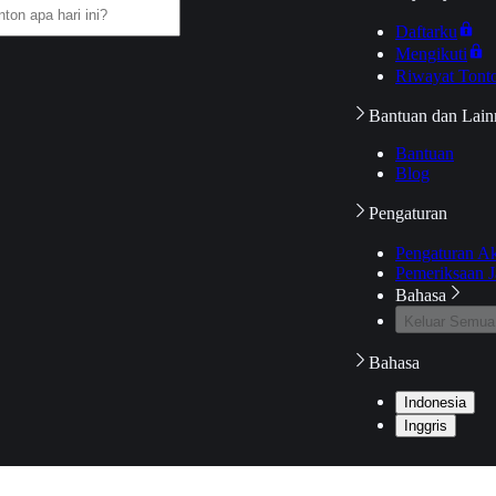
Daftarku
Mengikuti
Riwayat Tont
Bantuan dan Lain
Bantuan
Blog
Pengaturan
Pengaturan A
Pemeriksaan J
Bahasa
Keluar Semua
Bahasa
Indonesia
Inggris