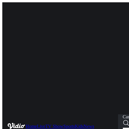
Car
Home
Live
TV Show
Sports
Kids
News