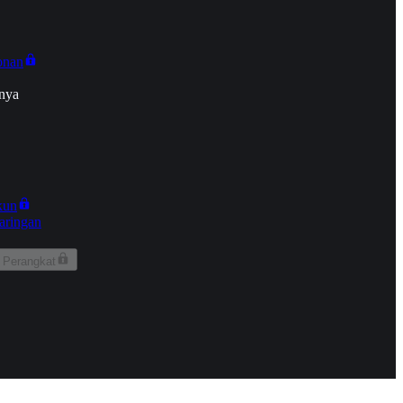
onan
nya
kun
aringan
 Perangkat