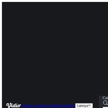
Car
Home
Live
Sports
Series
Movies
Kids
Lainnya