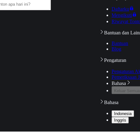
Daftarku
Mengikuti
Riwayat Tont
Bantuan dan Lain
Bantuan
Blog
Pengaturan
Pengaturan A
Pemeriksaan J
Bahasa
Keluar Semua
Bahasa
Indonesia
Inggris