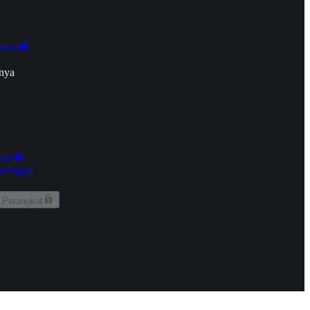
onan
nya
kun
aringan
 Perangkat