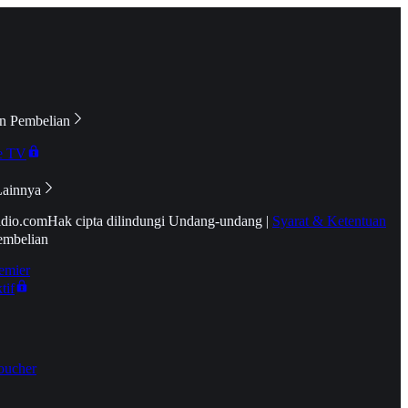
n Pembelian
e TV
Lainnya
idio.com
Hak cipta dilindungi Undang-undang
|
Syarat & Ketentuan
embelian
emier
tif
oucher