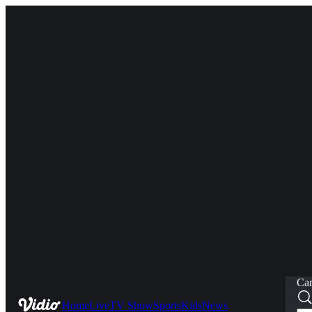
Car
Home
Live
TV Show
Sports
Kids
News