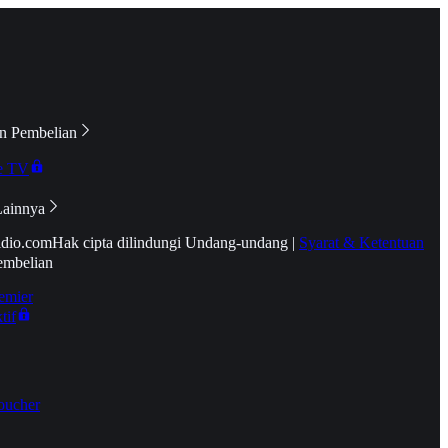
n Pembelian
e TV
Lainnya
idio.com
Hak cipta dilindungi Undang-undang
|
Syarat & Ketentuan
embelian
emier
tif
oucher