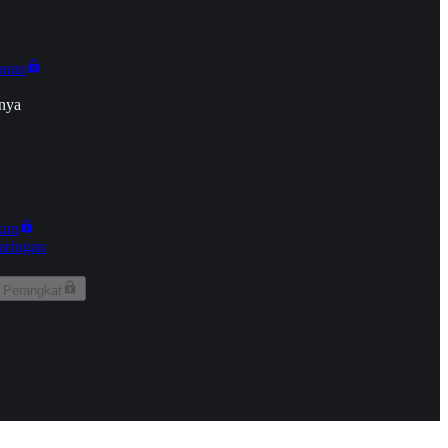
onan
nya
kun
aringan
 Perangkat