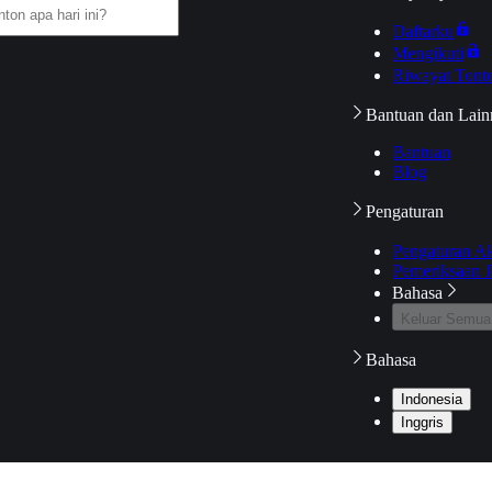
Daftarku
Mengikuti
Riwayat Tont
Bantuan dan Lain
Bantuan
Blog
Pengaturan
Pengaturan A
Pemeriksaan J
Bahasa
Keluar Semua
Bahasa
Indonesia
Inggris