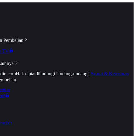
n Pembelian
e TV
Lainnya
idio.com
Hak cipta dilindungi Undang-undang
|
Syarat & Ketentuan
embelian
emier
tif
oucher