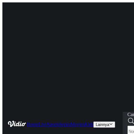
Car
Home
Live
Sports
Series
Movies
Kids
Lainnya