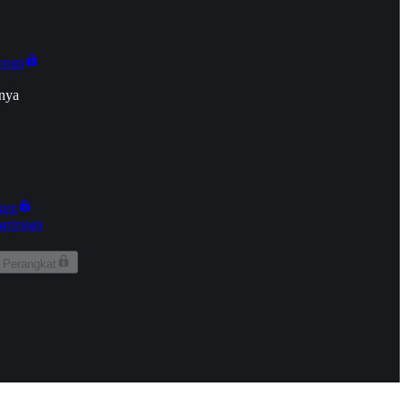
onan
nya
kun
aringan
 Perangkat