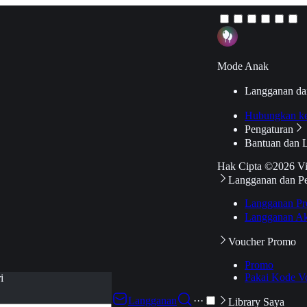
Mode Anak
Langganan da
Hubungkan k
Pengaturan
Bantuan dan 
Hak Cipta ©2026 V
Langganan dan P
Langganan Pr
Langganan Ak
Voucher Promo
Promo
Pakai Kode V
i
Langganan
···
Library Saya