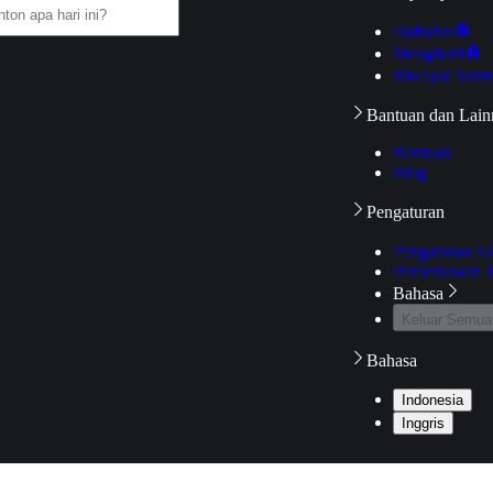
Daftarku
Mengikuti
Riwayat Tont
Bantuan dan Lain
Bantuan
Blog
Pengaturan
Pengaturan A
Pemeriksaan J
Bahasa
Keluar Semua
Bahasa
Indonesia
Inggris