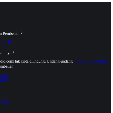
n Pembelian
e TV
Lainnya
idio.com
Hak cipta dilindungi Undang-undang
|
Syarat & Ketentuan
embelian
emier
tif
oucher