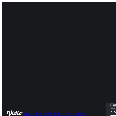
Car
Home
Live
TV Show
Sports
Kids
News