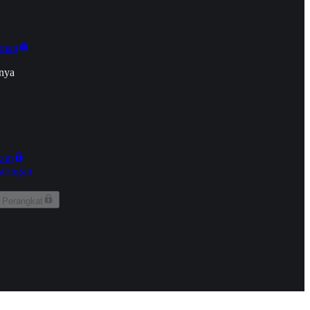
onan
nya
kun
aringan
 Perangkat