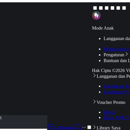
Mode Anak
Langganan da
Hubungkan k
Pengaturan
Bantuan dan 
Hak Cipta ©2026 V
Langganan dan P
Langganan Pr
Langganan Ak
Voucher Promo
Promo
Pakai Kode V
i
Langganan
···
Library Saya