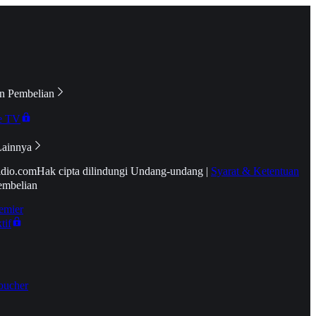
n Pembelian
e TV
Lainnya
idio.com
Hak cipta dilindungi Undang-undang
|
Syarat & Ketentuan
embelian
emier
tif
oucher