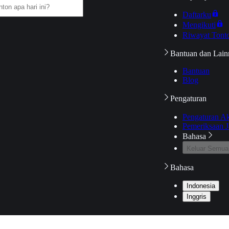
Daftarku
Mengikuti
Riwayat Tont
Bantuan dan Lain
Bantuan
Blog
Pengaturan
Pengaturan A
Pemeriksaan J
Bahasa
Keluar Semua
Bahasa
Indonesia
Inggris