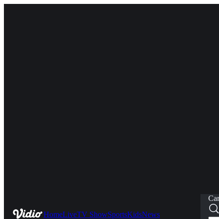
Car
Home
Live
TV Show
Sports
Kids
News