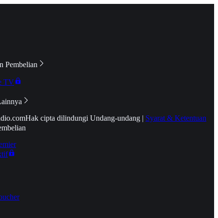
n Pembelian
e TV
Lainnya
idio.com
Hak cipta dilindungi Undang-undang
|
Syarat & Ketentuan
embelian
emier
tif
oucher