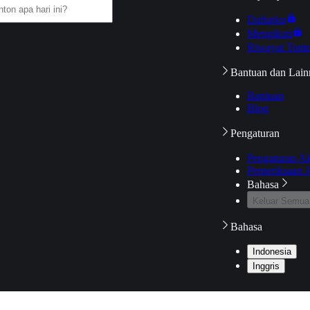
Daftarku
Mengikuti
Riwayat Tont
Bantuan dan Lain
Bantuan
Blog
Pengaturan
Pengaturan A
Pemeriksaan J
Bahasa
Keluar Semua
Bahasa
Indonesia
Inggris