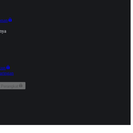
onan
nya
kun
aringan
 Perangkat