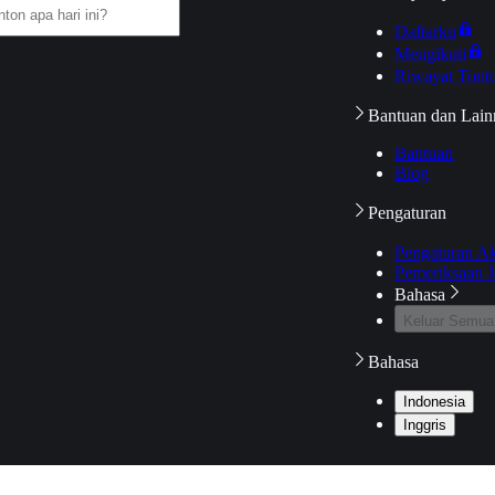
Daftarku
Mengikuti
Riwayat Tont
Bantuan dan Lain
Bantuan
Blog
Pengaturan
Pengaturan A
Pemeriksaan J
Bahasa
Keluar Semua
Bahasa
Indonesia
Inggris