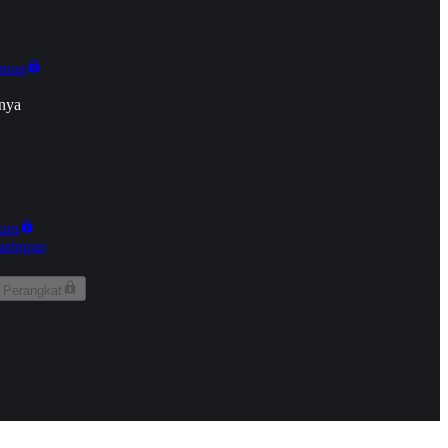
onan
nya
kun
aringan
 Perangkat