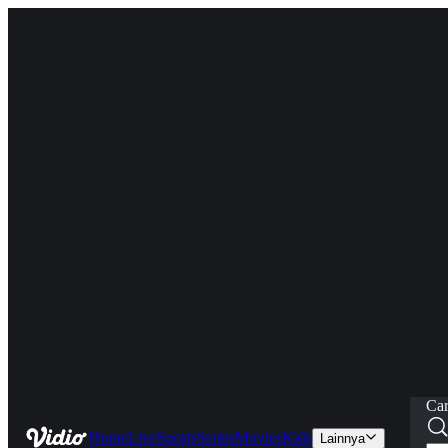
Car
Home
Live
Sports
Series
Movies
Kids
Lainnya