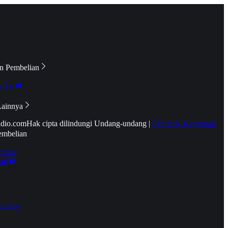
n Pembelian
e TV
Lainnya
idio.com
Hak cipta dilindungi Undang-undang
|
Syarat & Ketentuan
embelian
emier
tif
oucher