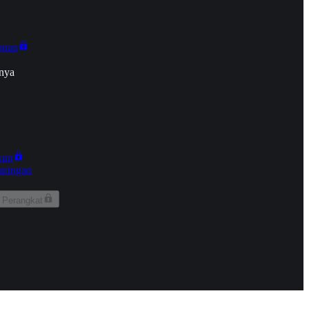
onan
nya
kun
aringan
 Perangkat