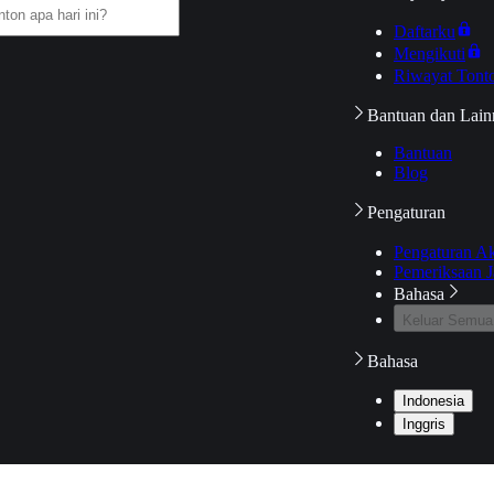
Daftarku
Mengikuti
Riwayat Tont
Bantuan dan Lain
Bantuan
Blog
Pengaturan
Pengaturan A
Pemeriksaan J
Bahasa
Keluar Semua
Bahasa
Indonesia
Inggris