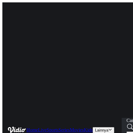
Car
Home
Live
Sports
Series
Movies
Kids
Lainnya