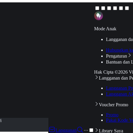
Mode Anak
Langganan da
Hubungkan k
Pengaturan
Bantuan dan 
Hak Cipta ©2026 V
Langganan dan P
Langganan Pr
Langganan Ak
Voucher Promo
Promo
Pakai Kode V
i
Langganan
···
Library Saya