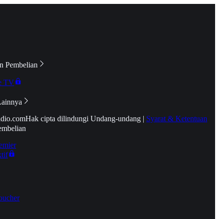
n Pembelian
e TV
Lainnya
idio.com
Hak cipta dilindungi Undang-undang
|
Syarat & Ketentuan
embelian
emier
tif
oucher