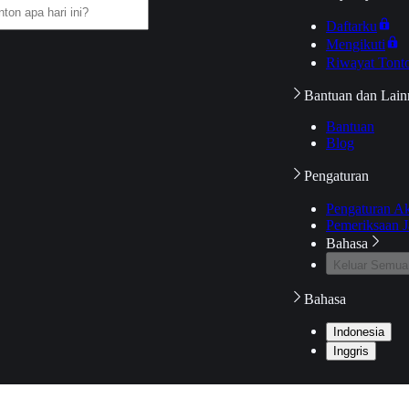
Daftarku
Mengikuti
Riwayat Tont
Bantuan dan Lain
Bantuan
Blog
Pengaturan
Pengaturan A
Pemeriksaan J
Bahasa
Keluar Semua
Bahasa
Indonesia
Inggris