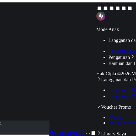
Mode Anak
Langganan da
Hubungkan k
Pengaturan
Bantuan dan 
Hak Cipta ©2026 V
Langganan dan P
Langganan Pr
Langganan Ak
Voucher Promo
Promo
Pakai Kode V
i
Langganan
···
Library Saya