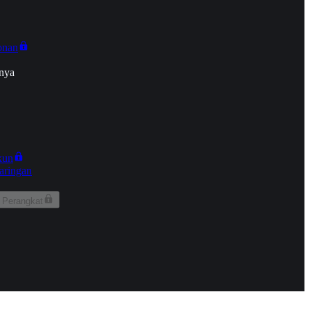
onan
nya
kun
aringan
 Perangkat