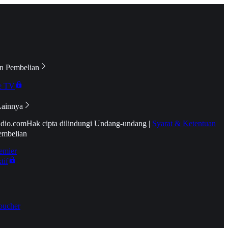
n Pembelian
e TV
Lainnya
idio.com
Hak cipta dilindungi Undang-undang
|
Syarat & Ketentuan
embelian
emier
tif
oucher