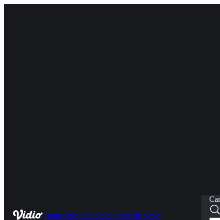
Car
Home
Live
TV Show
Sports
Kids
News