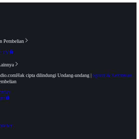
n Pembelian
e TV
Lainnya
idio.com
Hak cipta dilindungi Undang-undang
|
Syarat & Ketentuan
embelian
emier
tif
oucher