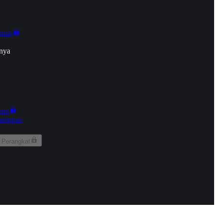
onan
nya
kun
aringan
 Perangkat