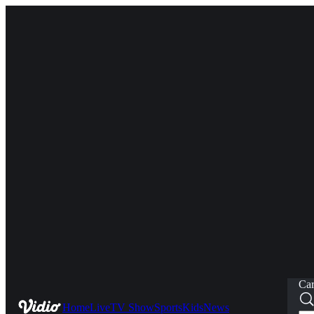
Car
Home
Live
TV Show
Sports
Kids
News