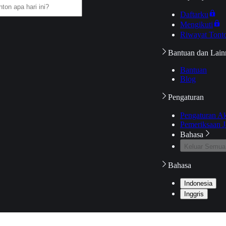
Daftarku
Mengikuti
Riwayat Tont
Bantuan dan Lain
Bantuan
Blog
Pengaturan
Pengaturan A
Pemeriksaan J
Bahasa
Keluar Semua
Bahasa
Indonesia
Inggris