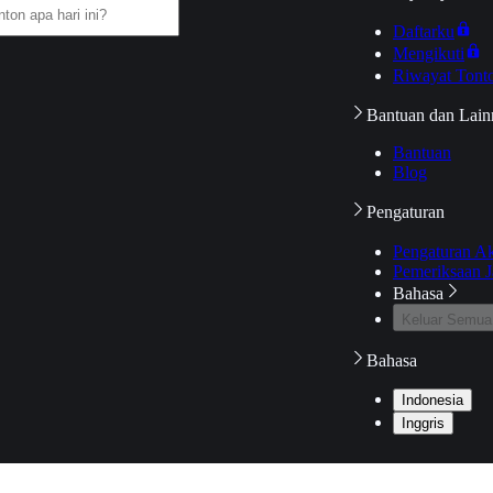
Daftarku
Mengikuti
Riwayat Tont
Bantuan dan Lain
Bantuan
Blog
Pengaturan
Pengaturan A
Pemeriksaan J
Bahasa
Keluar Semua
Bahasa
Indonesia
Inggris