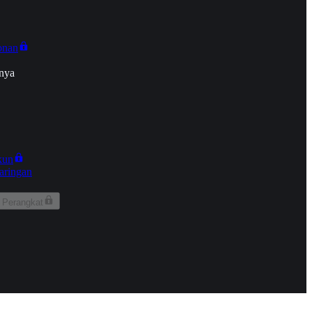
onan
nya
kun
aringan
 Perangkat