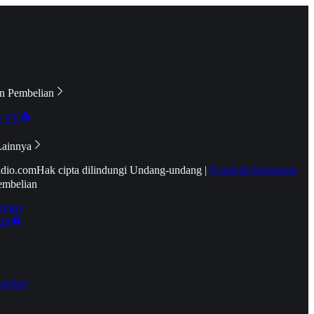
n Pembelian
e TV
Lainnya
idio.com
Hak cipta dilindungi Undang-undang
|
Syarat & Ketentuan
embelian
emier
tif
oucher