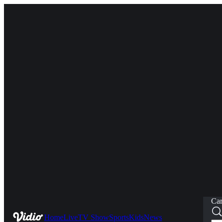
Car
Home
Live
TV Show
Sports
Kids
News