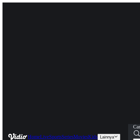
Car
Home
Live
Sports
Series
Movies
Kids
Lainnya