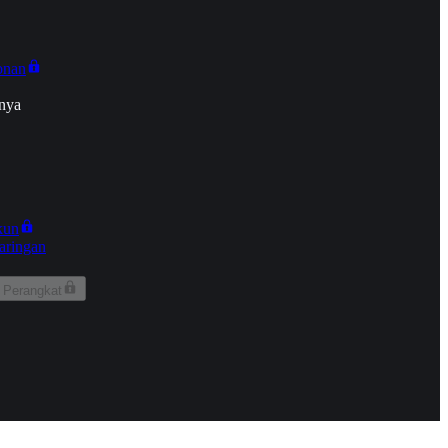
onan
nya
kun
aringan
 Perangkat