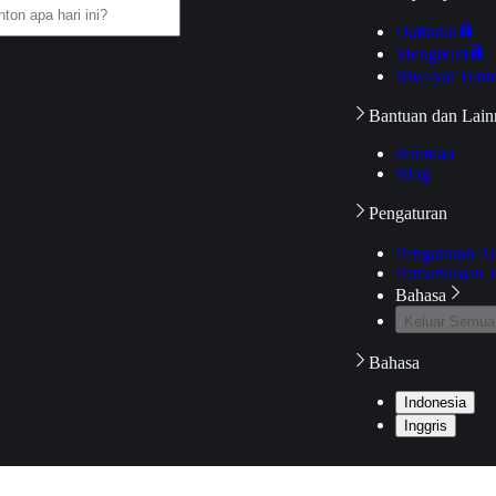
Daftarku
Mengikuti
Riwayat Tont
Bantuan dan Lain
Bantuan
Blog
Pengaturan
Pengaturan A
Pemeriksaan J
Bahasa
Keluar Semua
Bahasa
Indonesia
Inggris