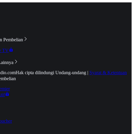
n Pembelian
e TV
Lainnya
idio.com
Hak cipta dilindungi Undang-undang
|
Syarat & Ketentuan
embelian
emier
tif
oucher