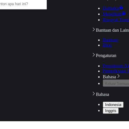
Daftarku
Mengikuti
Riwayat Tont
Bantuan dan Lain
Bantuan
Blog
Pengaturan
Pengaturan A
Pemeriksaan J
Bahasa
Keluar Semua
Bahasa
Indonesia
Inggris