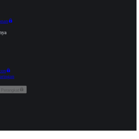
onan
nya
kun
aringan
 Perangkat