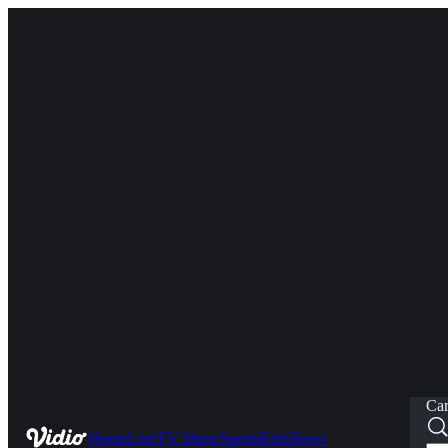
Car
Home
Live
TV Show
Sports
Kids
News