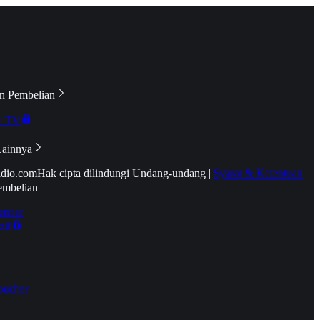
n Pembelian
e TV
Lainnya
idio.com
Hak cipta dilindungi Undang-undang
|
Syarat & Ketentuan
embelian
emier
tif
oucher