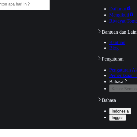
Daftarku
Mengikuti
Riwayat Tont
Bantuan dan Lain
Bantuan
Blog
Pengaturan
Pengaturan A
Pemeriksaan J
Bahasa
Keluar Semua
Bahasa
Indonesia
Inggris