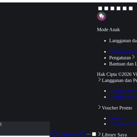
Mode Anak
Langganan da
Hubungkan k
Pengaturan
Bantuan dan 
Hak Cipta ©2026 V
Langganan dan P
Langganan Pr
Langganan Ak
Voucher Promo
Promo
Pakai Kode V
i
Langganan
···
Library Saya