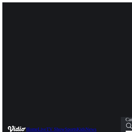
Car
Home
Live
TV Show
Sports
Kids
News