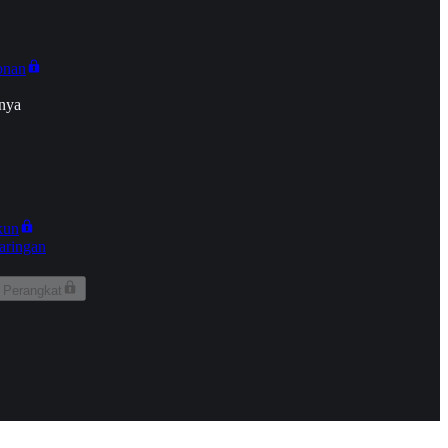
onan
nya
kun
aringan
 Perangkat