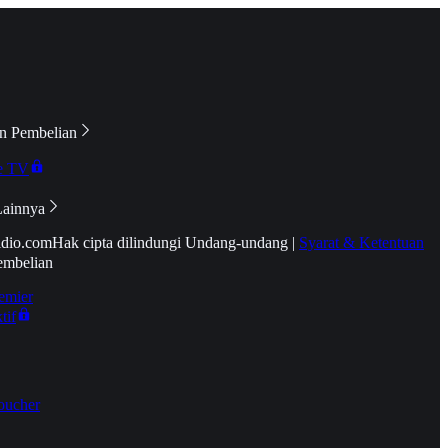
n Pembelian
e TV
Lainnya
idio.com
Hak cipta dilindungi Undang-undang
|
Syarat & Ketentuan
embelian
emier
tif
oucher