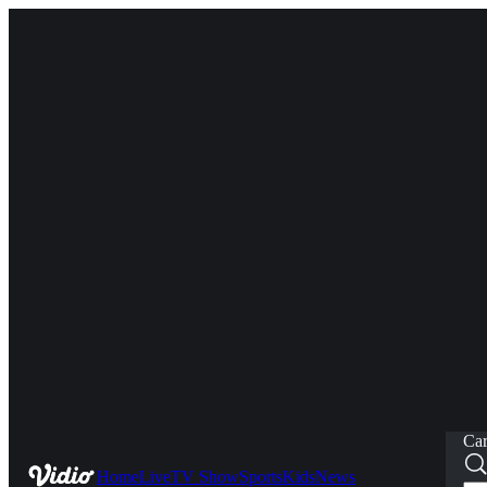
Car
Home
Live
TV Show
Sports
Kids
News