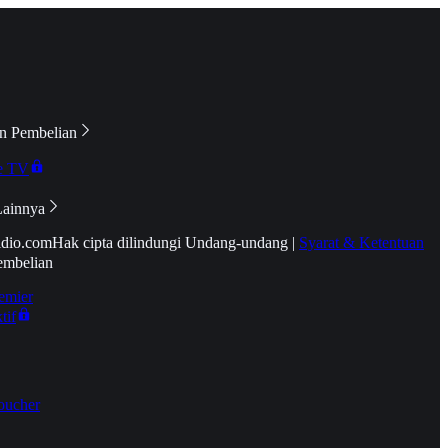
n Pembelian
e TV
Lainnya
idio.com
Hak cipta dilindungi Undang-undang
|
Syarat & Ketentuan
embelian
emier
tif
oucher