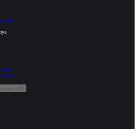
onan
nya
kun
aringan
 Perangkat