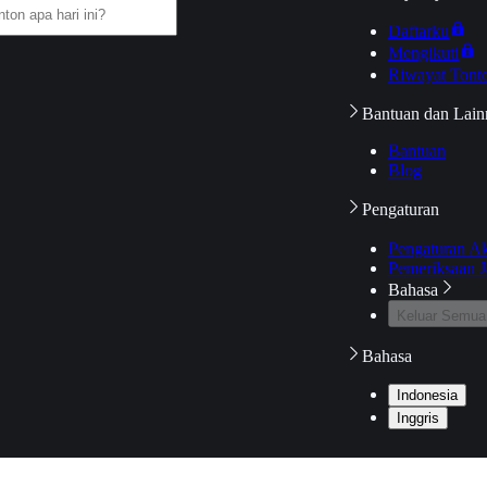
Daftarku
Mengikuti
Riwayat Tont
Bantuan dan Lain
Bantuan
Blog
Pengaturan
Pengaturan A
Pemeriksaan J
Bahasa
Keluar Semua
Bahasa
Indonesia
Inggris