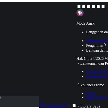
Mode Anak
Langganan da
Hubungkan k
Pengaturan
Bantuan dan 
Hak Cipta ©2026 V
Langganan dan P
Langganan Pr
Langganan Ak
Voucher Promo
Promo
Pakai Kode V
i
Langganan
···
Library Saya