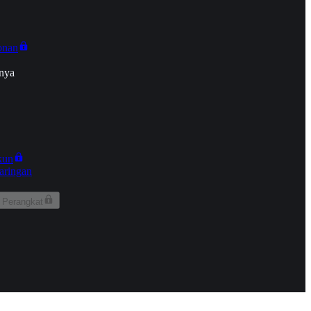
onan
nya
kun
aringan
 Perangkat