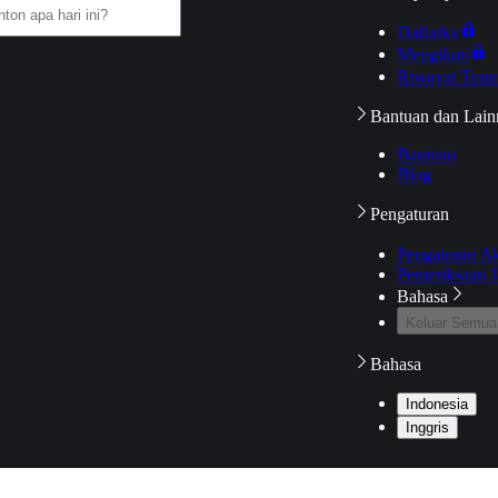
Daftarku
Mengikuti
Riwayat Tont
Bantuan dan Lain
Bantuan
Blog
Pengaturan
Pengaturan A
Pemeriksaan J
Bahasa
Keluar Semua
Bahasa
Indonesia
Inggris