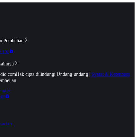
n Pembelian
e TV
Lainnya
idio.com
Hak cipta dilindungi Undang-undang
|
Syarat & Ketentuan
embelian
emier
tif
oucher