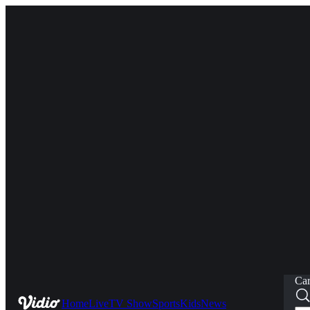
Car
Home
Live
TV Show
Sports
Kids
News