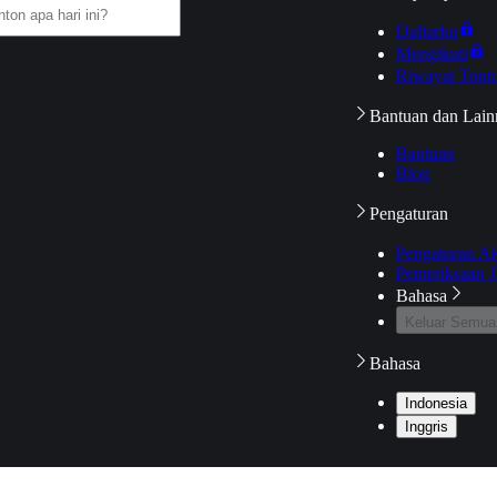
Daftarku
Mengikuti
Riwayat Tont
Bantuan dan Lain
Bantuan
Blog
Pengaturan
Pengaturan A
Pemeriksaan J
Bahasa
Keluar Semua
Bahasa
Indonesia
Inggris