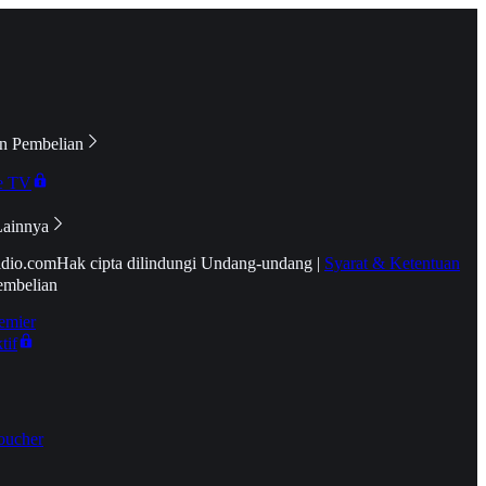
n Pembelian
e TV
Lainnya
idio.com
Hak cipta dilindungi Undang-undang
|
Syarat & Ketentuan
embelian
emier
tif
oucher