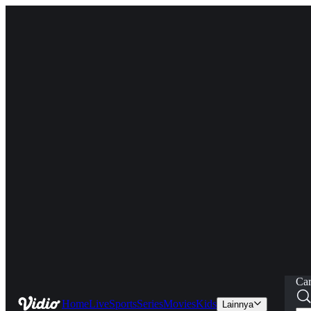
Car
Home
Live
Sports
Series
Movies
Kids
Lainnya