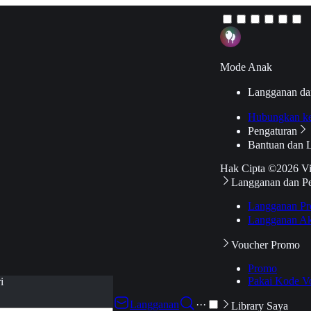
Mode Anak
Langganan da
Hubungkan k
Pengaturan
Bantuan dan 
Hak Cipta ©2026 V
Langganan dan P
Langganan Pr
Langganan Ak
Voucher Promo
Promo
Pakai Kode V
i
Langganan
···
Library Saya