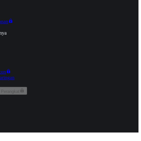
onan
nya
kun
aringan
 Perangkat